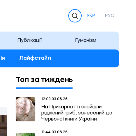
УКР
РУС
Публікації
Гуманізм
ія
Лайфстайл
Топ за тиждень
12:03 03.08.26
На Прикарпатті знайшли
рідкісний гриб, занесений до
Червоної книги України
11:44 03.08.26