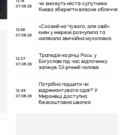
13:14
чи зможуть міста-супутники
07.08.26
Києва зберегти власне обличчя
«Схожий на Чужого, але свій»:
13:08
киян у мережі розчулила та
07.08.26
налякала звичайна мухоловка
Трагедія на річці Рось: у
12:57
Богуславі під час відпочинку
07.08.26
загинув 53-річний чоловік
Потрібно підшити чи
відремонтувати одяг? У
12:49
Миронівці доступна
07.08.26
безкоштовна швачка