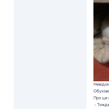
Невідомі
Обухові
Про це
- Тижде