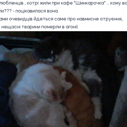
любленців , котрі жили при кафе "Шинкарочка" ... кому в
и??? - поцікавилася вона.
ами очевидців йдеться саме про навмисне отруєння,
и нещасні тварини померли в агонії.