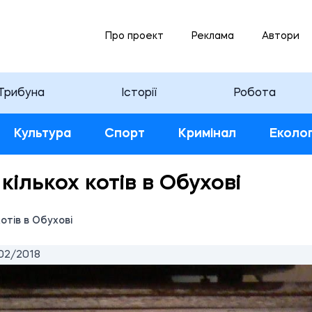
Про проект
Реклама
Автори
Трибуна
Історії
Робота
Культура
Спорт
Кримінал
Еколог
кількох котів в Обухові
отів в Обухові
02/2018