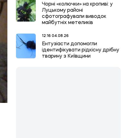
Чорні «колючки» на кропиві: у
Луцькому районі
сфотографували виводок
майбутніх метеликів
12:16 04.08.26
Ентузіасти допомогли
ідентифікувати рідкісну дрібну
тварину з Київщини