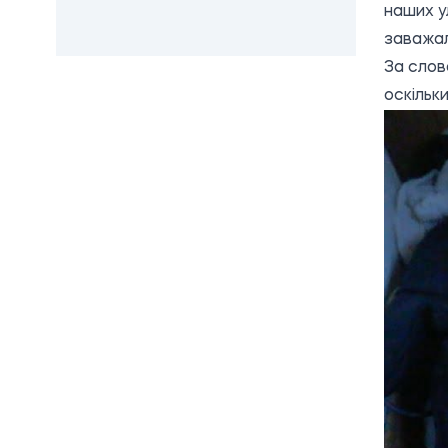
наших у
заважал
За слов
оскільк