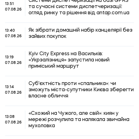
Системи диспетчеризації на базі GPRS
13:51
та сучасні системи диспетчеризації:
07.08.26
огляд ринку та рішення від antap.com.ua
Як зібрати домашній набір канцелярії без
13:40
зайвих покупок
07.08.26
Kyiv City Express на Васильків:
13:19
«Укрзалізниця» запустила новий
07.08.26
приміський маршрут
Суб'єктність проти «спальника»: чи
13:14
зможуть міста-супутники Києва зберегти
07.08.26
власне обличчя
«Схожий на Чужого, але свій»: киян у
13:08
мережі розчулила та налякала звичайна
07.08.26
мухоловка