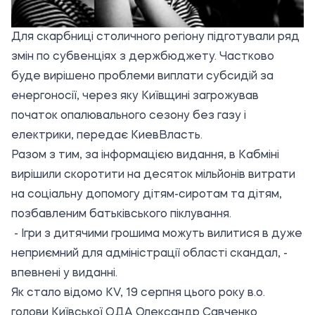
Для скарбниці столичного регіону підготували ряд
змін по субвенціях з держбюджету. Частково
буде вирішено проблеми виплати субсидій за
енергоносії, через яку Київщині загрожував
початок опалювального сезону без газу і
електрики, передає
КиевВласть.
Разом з тим, за інформацією видання, в Кабміні
вирішили скоротити на десяток мільйонів витрати
на соціальну допомогу дітям-сиротам та дітям,
позбавленим батьківського піклування.
- Ігри з дитячими грошима можуть вилитися в дуже
неприємний для адміністрації області скандал, -
впевнені у виданні.
Як стало відомо KV, 19 серпня цього року в.о.
голови Київської ОДА Олександр Савченко