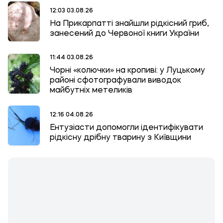
12:03 03.08.26
На Прикарпатті знайшли рідкісний гриб,
занесений до Червоної книги України
11:44 03.08.26
Чорні «колючки» на кропиві: у Луцькому
районі сфотографували виводок
майбутніх метеликів
12:16 04.08.26
Ентузіасти допомогли ідентифікувати
рідкісну дрібну тварину з Київщини