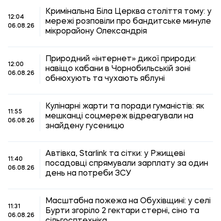
Кримінальна Біла Церква століття тому: у
12:04
мережі розповіли про бандитське минуле
06.08.26
мікрорайону Олександрія
Природний «інтернет» дикої природи:
12:00
навіщо кабани в Чорнобильській зоні
06.08.26
обнюхують та чухають яблуні
Кулінарні жарти та поради гуманістів: як
11:55
мешканці соцмереж відреагували на
06.08.26
знайдену гусеницю
Автівка, Starlink та сітки: у Ржищеві
11:40
посадовці спрямували зарплату за один
06.08.26
день на потреби ЗСУ
Масштабна пожежа на Обухівщині: у селі
11:31
Бурти згоріло 2 гектари стерні, сіно та
06.08.26
сільгосптехніка