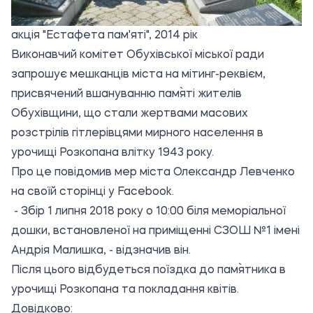
акція "Естафета пам'яті", 2014 рік
Виконавчий комітет Обухівської міської ради
запрошує мешканців міста на мітинг-реквієм,
присвячений вшануванню пам`яті жителів
Обухівщини, що стали жертвами масових
розстрілів гітлерівцями мирного населення в
урочищі Розкопана влітку 1943 року.
Про це повідомив
мер міста Олександр Левченко
на своїй сторінці у Facebook.
- Збір 1 липня 2018 року о 10:00 біля меморіальної
дошки, встановленої на приміщенні СЗОШ №1 імені
Андрія Малишка, - відзначив він.
Після цього відбудеться поїздка до пам`ятника в
урочищі Розкопана та покладання квітів.
Довідково: