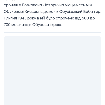
Урочище Розкопана - історична місцевість між
Обуховомі Києвом, відома як Обухівський Бабин яр.
1 липня 1943 року в ній було страчено від 500 до
700 мешканців Обухова і краю.