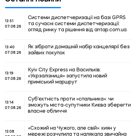
Системи диспетчеризації на базі GPRS
13:51
та сучасні системи диспетчеризації:
07.08.26
огляд ринку та рішення від antap.com.ua
Як зібрати домашній набір канцелярії без
13:40
зайвих покупок
07.08.26
Kyiv City Express на Васильків:
13:19
«Укрзалізниця» запустила новий
07.08.26
приміський маршрут
Суб'єктність проти «спальника»: чи
13:14
зможуть міста-супутники Києва зберегти
07.08.26
власне обличчя
«Схожий на Чужого, але свій»: киян у
13:08
мережі розчулила та налякала звичайна