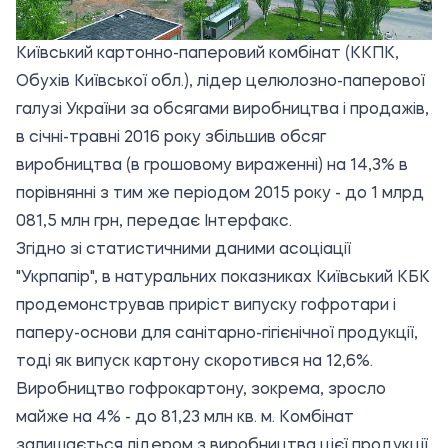
Київський картонно-паперовий комбінат (ККПК,
Обухів Київської обл.), лідер целюлозно-паперової
галузі України за обсягами виробництва і продажів,
в січні-травні 2016 року збільшив обсяг
виробництва (в грошовому вираженні) на 14,3% в
порівнянні з тим же періодом 2015 року - до 1 млрд
081,5 млн грн, передає
Інтерфакс.
Згідно зі статистичними даними асоціації
"Укрпапір", в натуральних показниках Київський КБК
продемонстрував приріст випуску гофротари і
паперу-основи для санітарно-гігієнічної продукції,
тоді як випуск картону скоротився на 12,6%.
Виробництво гофрокартону, зокрема, зросло
майже на 4% - до 81,23 млн кв. м. Комбінат
залишається лідером з виробництва цієї продукції