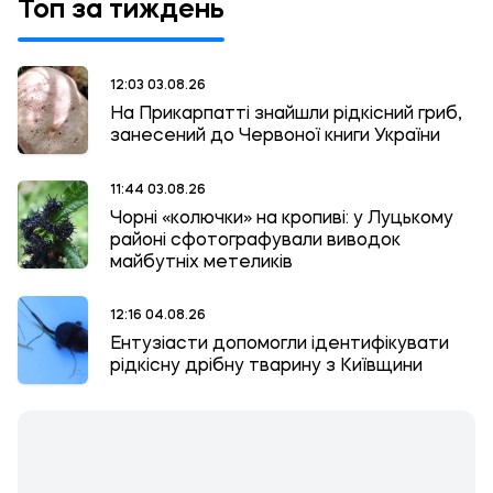
Топ за тиждень
12:03 03.08.26
На Прикарпатті знайшли рідкісний гриб,
занесений до Червоної книги України
11:44 03.08.26
Чорні «колючки» на кропиві: у Луцькому
районі сфотографували виводок
майбутніх метеликів
12:16 04.08.26
Ентузіасти допомогли ідентифікувати
рідкісну дрібну тварину з Київщини