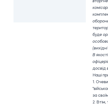
вторгне
комісар
комплек
оборони
територ
буде ор
особово
(вихідні
В якост
офіцері
досвід 
Наші пр
1. Очев
"військ
за свої
2. Втім