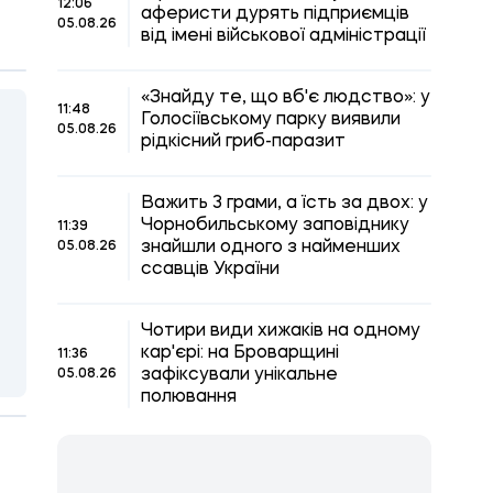
12:06
аферисти дурять підприємців
05.08.26
від імені військової адміністрації
«Знайду те, що вб'є людство»: у
11:48
Голосіївському парку виявили
05.08.26
рідкісний гриб-паразит
Важить 3 грами, а їсть за двох: у
Чорнобильському заповіднику
11:39
знайшли одного з найменших
05.08.26
ссавців України
Чотири види хижаків на одному
кар'єрі: на Броварщині
11:36
зафіксували унікальне
05.08.26
полювання