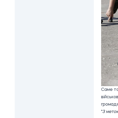
Саме та
військо
громадя
"
З мето