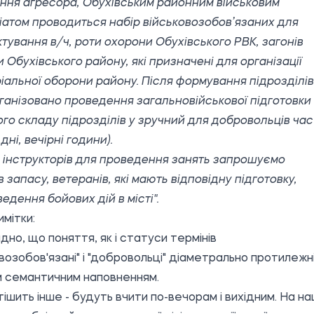
ння агресора, Обухівським районним військовим
іатом проводиться набір військовозобов’язаних для
тування в/ч, роти охорони Обухівського РВК, загонів
 Обухівського району, які призначені для організації
іальної оборони району. Після формування підрозділів
ганізовано проведення загальновійськової підготовки
го складу підрозділів у зручний для добровольців час
 дні, вечірні години).
і інструкторів для проведення занять запрошуємо
в запасу, ветеранів, які мають відповідну підготовку,
ведення бойових дій в місті".
имітки:
идно, що поняття, як і статуси термінів
овозобов'язані" і "добровольці" діаметрально протилежн
м семантичним наповненням.
, тішить інше - будуть вчити по-вечорам і вихідним. На н