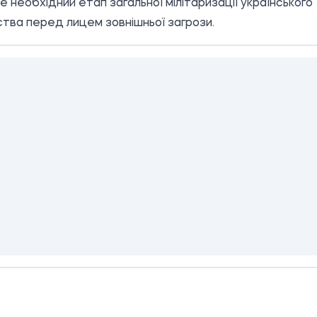
е необхідний етап загальної мілітаризації українського
ства перед лицем зовнішньої загрози.