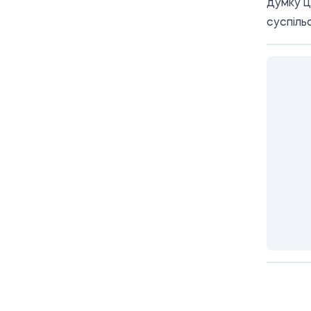
думку ц
суспіль