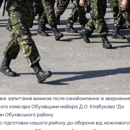
ке запитання виникає після ознайомлення зі зверненн
вого комісара Обухівщини майора Д.О. Клабукова
"До
н Обухівського району.
ю підготовки нашого району до оборони від можливого