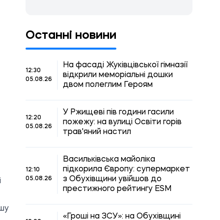
Останні новини
На фасаді Жуківцівської гімназії
12:30
відкрили меморіальні дошки
05.08.26
двом полеглим Героям
У Ржищеві пів години гасили
12:20
пожежу: на вулиці Освіти горів
05.08.26
трав'яний настил
Васильківська майоліка
підкорила Європу: супермаркет
12:10
з Обухівщини увійшов до
05.08.26
і
престижного рейтингу ESM
ашу
«Гроші на ЗСУ»: на Обухівщині