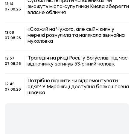
Суб'єктність проти «спальника»: чи
13:14
зможуть міста-супутники Києва зберегти
07.08.26
власне обличчя
«Схожий на Чужого, але свій»: киян у
13:08
мережі розчулила та налякала звичайна
07.08.26
мухоловка
Трагедія на річці Рось: у Богуславі під час
12:57
відпочинку загинув 53-річний чоловік
07.08.26
Потрібно підшити чи відремонтувати
12:49
одяг? У Миронівці доступна безкоштовна
07.08.26
швачка