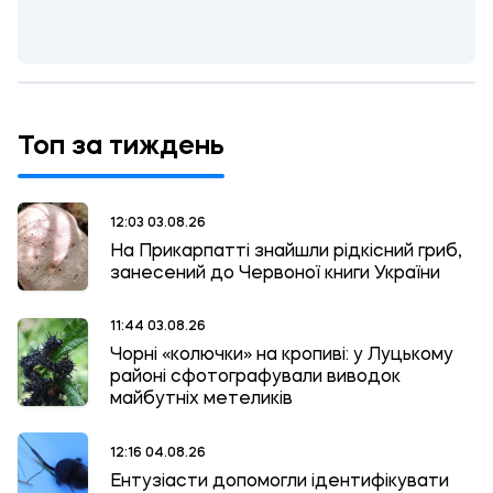
Топ за тиждень
12:03 03.08.26
На Прикарпатті знайшли рідкісний гриб,
занесений до Червоної книги України
11:44 03.08.26
Чорні «колючки» на кропиві: у Луцькому
районі сфотографували виводок
майбутніх метеликів
12:16 04.08.26
Ентузіасти допомогли ідентифікувати