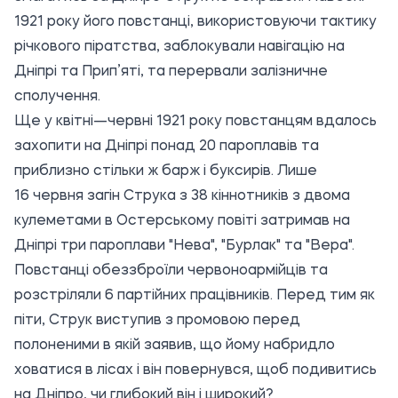
1921 року його повстанці, використовуючи тактику
річкового піратства, заблокували навігацію на
Дніпрі та Прип’яті, та перервали залізничне
сполучення.
Ще у квітні—червні 1921 року повстанцям вдалось
захопити на Дніпрі понад 20 пароплавів та
приблизно стільки ж барж і буксирів. Лише
16 червня загін Струка з 38 кіннотників з двома
кулеметами в Остерському повіті затримав на
Дніпрі три пароплави "Нева", "Бурлак" та "Вера".
Повстанці обеззброїли червоноармійців та
розстріляли 6 партійних працівників. Перед тим як
піти, Струк виступив з промовою перед
полоненими в якій заявив, що йому набридло
ховатися в лісах і він повернувся, щоб подивитись
на Дніпро, чи глибокий він і широкий?