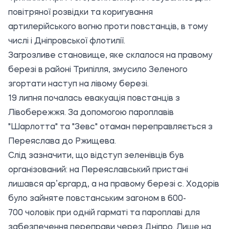
повітряної розвідки та коригування
артилерійського вогню проти повстанців, в тому
числі і Дніпровської флотилії.
Загрозливе становище, яке склалося на правому
березі в районі Трипілля, змусило Зеленого
згортати наступ на лівому березі.
19 липня почалась евакуація повстанців з
Лівобережжя. За допомогою пароплавів
"Шарлотта" та "Зевс" отаман переправляється з
Переяслава до Ржищева.
Слід зазначити, що відступ зеленівців був
організований: на Переяславський пристані
лишався ар’єргард, а на правому березі с. Ходорів
було зайняте повстанським загоном в 600-
700 чоловік при одній гарматі та пароплаві для
забезпечення переправи через Дніпро. Лише на