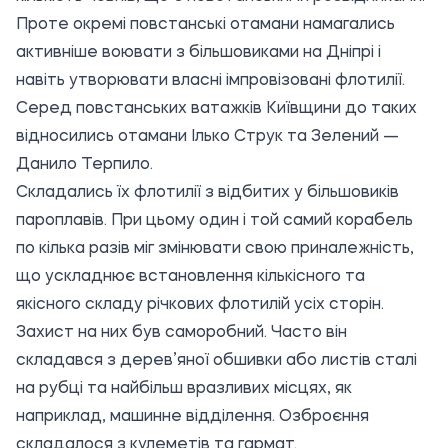
Проте окремі повстанські отамани намагались
активніше воювати з більшовиками на Дніпрі і
навіть утворювати власні імпровізовані флотилії.
Серед повстанських ватажків Київщини до таких
відносились отамани Ілько Струк та Зелений —
Данило Терпило.
Складались їх флотилії з відбитих у більшовиків
пароплавів. При цьому один і той самий корабель
по кілька разів міг змінювати свою приналежність,
що ускладнює встановлення кількісного та
якісного складу річкових флотилій усіх сторін.
Захист на них був саморобний. Часто він
складався з дерев’яної обшивки або листів сталі
на рубці та найбільш вразливих місцях, як
наприклад, машинне відділення. Озброєння
складалося з кулеметів та гармат.