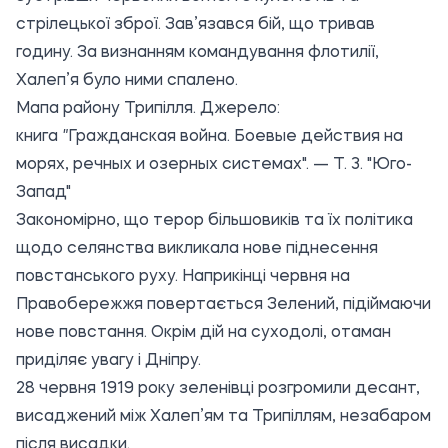
стрілецької зброї. Зав’язався бій, що тривав
годину. За визнанням командування флотилії,
Халеп’я було ними спалено.
Мапа району Трипілля. Джерело:
книга
"
Гражданская война. Боевые действия на
морях, речных и озерных системах". — Т. 3. "Юго-
Запад"
Закономірно, що терор більшовиків та їх політика
щодо селянства викликала нове піднесення
повстанського руху. Наприкінці червня на
Правобережжя повертається Зелений, підіймаючи
нове повстання. Окрім дій на суходолі, отаман
приділяє увагу і Дніпру.
28 червня 1919 року зеленівці розгромили десант,
висаджений між Халеп’ям та Трипіллям, незабаром
після висадки.