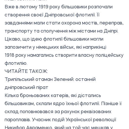
Вже в лютому 1919 року більшовики розпочали
створення своєї Дніпровської флотилії. Її
завданнями мали стати охорона мостів, переправ,
транспорту та сполучення між містами на Дніпрі.
Цікаво, що ідею флотилії більшовики могли
запозичити у німецьких військ, які наприкінці
1918 року намагались створити власну поліцейську
флотилію.
ЧИТАЙТЕ ТАКОЖ:
Трипільський отаман Зелений: останній
дніпровський пірат
Кілька броньованих катерів, які дістались
більшовикам, склали ядро їхньої флотилії. Пізніше її
склад поповнювався за рахунок реквізованих
пароплавів. Учасник подій Української революції
Никифор Авраменко, який на той час мешкав у