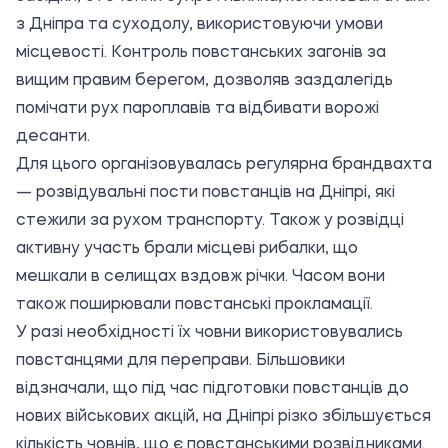
з Дніпра та суходолу, використовуючи умови
місцевості. Контроль повстанських загонів за
вищим правим берегом, дозволяв заздалегідь
помічати рух пароплавів та відбивати ворожі
десанти.
Для цього організовувалась регулярна брандвахта
— розвідувальні пости повстанців на Дніпрі, які
стежили за рухом транспорту. Також у розвідці
активну участь брали місцеві рибалки, що
мешкали в селищах вздовж річки. Часом вони
також поширювали повстанські прокламації.
У разі необхідності їх човни використовувались
повстанцями для переправи. Більшовики
відзначали, що під час підготовки повстанців до
нових військових акцій, на Дніпрі різко збільшується
кількість човнів, що є повстанськими розвідниками.