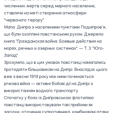
численних жертв серед мирного населення,
ставлячи на меті створення атмосфери
"червоного терору".
Мапа Дніпра з населеними пунктами Подніпров’я,
що були охоплені повстанським рухом. Джерело:
книга
"
Гражданская война. Боевые действия на
морях, речных и озерных системах". — Т. 3. "Юго-
Запад"
Зрозуміло, що в цих умовах повстанці намагались
протидіяти більшовикам на Дніпрі. Внаслідок цього
вже з весни 1919 року між ними починається
річкова війна — активні бойові дії на Дніпрі з
використанням водного транспорту.
Спочатку у боях із Дніпровською флотилією
повстанці використовували такі прийоми як
засідки, оточення супротивника, комбіновані атаки