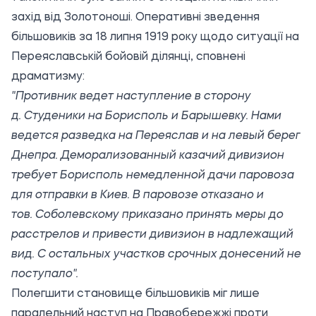
захід від Золотоноші. Оперативні зведення
більшовиків за 18 липня 1919 року щодо ситуації на
Переяславській бойовій ділянці, сповнені
драматизму:
"Противник ведет наступление в сторону
д. Студеники на Борисполь и Барышевку. Нами
ведется разведка на Переяслав и на левый берег
Днепра. Деморализованный казачий дивизион
требует Борисполь немедленной дачи паровоза
для отправки в Киев. В паровозе отказано и
тов. Соболевскому приказано принять меры до
расстрелов и привести дивизион в надлежащий
вид. С остальных участков срочных донесений не
поступало".
Полегшити становище більшовиків міг лише
паралельний наступ на Правобережжі проти