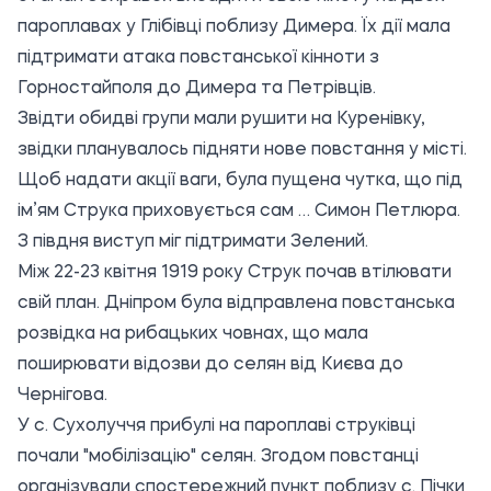
пароплавах у Глібівці поблизу Димера. Їх дії мала
підтримати атака повстанської кінноти з
Горностайполя до Димера та Петрівців.
Звідти обидві групи мали рушити на Куренівку,
звідки планувалось підняти нове повстання у місті.
Щоб надати акції ваги, була пущена чутка, що під
ім’ям Струка приховується сам … Симон Петлюра.
З півдня виступ міг підтримати Зелений.
Між 22-23 квітня 1919 року Струк почав втілювати
свій план. Дніпром була відправлена повстанська
розвідка на рибацьких човнах, що мала
поширювати відозви до селян від Києва до
Чернігова.
У с. Сухолуччя прибулі на пароплаві струківці
почали "мобілізацію" селян. Згодом повстанці
організували спостережний пункт поблизу с. Пічки