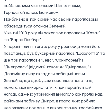
найближчими містечками Шепеличами,
Горностайполем, Іванковом.
Приблизно в той самий час своїми пароплавами
обзаводиться отаман Зелений.
У квітні 1919 року він захоплює пароплави "Козак"
та "Барон Гінзбург".
У червні—липні того ж року у розпорядженні його
повстанців був буксирний пароплав "Шарлотта" та
ще три пароплави "Зевс", "Санитарный" і
"Днепровск" (відомий також як "Дніпровець").
Допоміжну силу складали рибацькі човни.
Звичайно, що здобувши пароплави повстанці
намагались використати їх при першій-ліпшій
нагоді, адже їх утримання вимагало контролю над
районами поблизу Дніпра, втрата яких робила
неможливим подальше використання трофейного