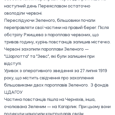
наступний день Переяславом остаточно
оволоділи червоні.
Переслідуючи Зеленого, більшовики почали
переправляти свої частини на правий берег. Після
обстрілу Ржищева з пароплава червоних, що
тривав годину, курінь повстанців залишив містечко.
Червоні захопили пароплави Зеленого —
"Шарлотта" та "Зевс", які були залишені при
відступі.
Уривок з оперативного зведення за 27 липня 1919
року, що містить свідчення про захоплення
більшовиками двох пароплавів Зеленого. З фондів
ЦДАГОУ
Частина повстанців пішла на Черняхів, інша,
очолювана Зеленим — на Кагарлик. При цьому вони
подекуди наносили контрударів своїм