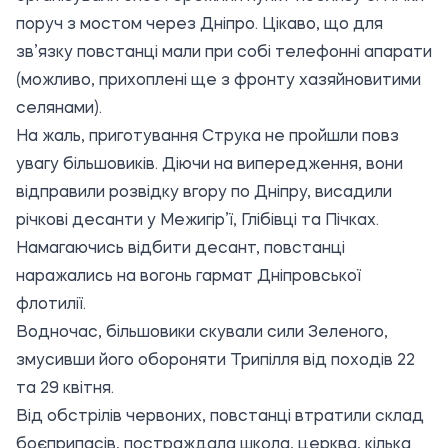
поруч з мостом через Дніпро. Цікаво, що для
зв’язку повстанці мали при собі телефонні апарати
(можливо, прихоплені ще з фронту хазяйновитими
селянами).
На жаль, приготування Струка не пройшли повз
увагу більшовиків. Діючи на випередження, вони
відправили розвідку вгору по Дніпру, висадили
річкові десанти у Межигір’ї, Глібівці та Пічках.
Намагаючись відбити десант, повстанці
наражались на вогонь гармат Дніпровської
флотилії.
Водночас, більшовики скували сили Зеленого,
змусивши його обороняти Трипілля від походів 22
та 29 квітня.
Від обстрілів червоних, повстанці втратили склад
боєприпасів, постраждала школа, церква, кілька