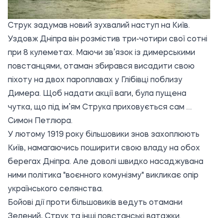
Струк задумав новий зухвалий наступ на Київ.
Уздовж Дніпра він розмістив три-чотири свої сотні
при 8 кулеметах. Маючи зв’язок із димерськими
повстанцями, отаман збирався висадити свою
піхоту на двох пароплавах у Глібівці поблизу
Димера. Щоб надати акції ваги, була пущена
чутка, що під ім’ям Струка приховується сам …
Симон Петлюра.
У лютому 1919 року більшовики знов захоплюють
Київ, намагаючись поширити свою владу на обох
берегах Дніпра. Але доволі швидко насаджувана
ними політика "воєнного комунізму" викликає опір
українського селянства.
Бойові дії проти більшовиків ведуть отамани
Зелений, Струк та інші повстанські ватажки.