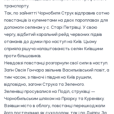
транспорту.
Так, по зайнятті Чорнобиля Струк відправив сотню
повстанців із кулеметами на двох пароплавах для
допомоги селянам у с. Старі Петрівці. У свою
чергу, відбитий каральний рейд червоних підвів
отаманів до думки про наступ на Київ. Цьому
сприяла рішуча налаштованість селян Київщини
проти більшовиків.
Невдовзі повстанці розгорнули свої сили в наступ.
Загін Овсія Гончара звільнив Васильківський повіт, а
тим часом, з півночі і півдня на Київ рушили,
відповідно, загони Струка та Зеленого.
Зеленівці просувалися на Поділ, струківці —
Чорнобильським шляхом на Пріорку та Куренівку.
Взявши місто в облогу, повстанці перешкоджали
його постачанню як суходолом, так і по Дніпру. За