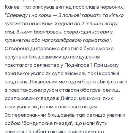
Каневі, так описував вигляд пароплавів червоних:
"Спереду і на кормі — 3 польові гармати та кілько
кулеметів на кожнім. Ходили по 2-3 вниз і вгору
ріки. З ними броніровані скороходні катери з
кулеметом або малокалібровою гарматкою"
.
Створена Дніпровська флотилія була широка
залучена більшовиками до придушення
повсталого селянства у Подніпров’ї. При цьому
вона виконувала як суто військові, так і каральні
завдання. Поширеним методом боротьби флотилії
з повстанським рухом ставали обстріли селищ,
розташованих вздовж Дніпра, мешканці яких
співчували чи допомагали повстанцям.
За переконанням більшовиків такі селища уявляли
собою "бандитские гнезда", що мали бути
знищені. Подібна тактика призводила до