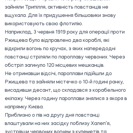
зайняли Трипілля, активність повстанців не
вщухала. Для їх придушення більшовики знову
використовують свою флотилію.
Наприклад, 3 червня 1919 року для операції проти
Ржищева було відправлено два кораблі, які
відкрили вогонь по кручах, з яких напередодні
повстанці стріляли по пароплаву червоних. Через
обстріл загинуло 120 місцевих мешканців.
Не отримавши відсічі, пароплави підійшли до
Ржищева та зайняли містечко о 10-й годині ранку,
висадивши десант, що складався з корабельного
екіпажу. Через годину пароплави знялися з якоря в
напрямку Києва.
Приблизно о пів на другу дня повстанці
влаштували на них засідку поблизу Халеп’я,
зустрівши червоних вогнем з кулеметів та