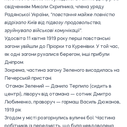
свідченням Миколи Скрипника, члена уряду
Радянської України,
"повстання майже повністю
відрізало Київ від підвозу продовольства,
зруйнувало військові комунікації"
.
Удосвіта 11 квітня 1919 року перші повстанські
загони увійшли до Пріорки та Куренівки. У той час,
як одні загони рухалися берегом, інші прибули
Дніпром.
Зокрема, частина загону Зеленого висадилась на
Печерській пристані.
Отаман Зелений — Данило Терпило (сидить в
центрі), ліворуч від отамана — сотник Дмитро
Любименко, праворуч — гармаш Василь Дюжанов,
1919 рік
Згодом у місті розгорнулись вуличні бої. Частина
робітників із передмість, що була невдоволена