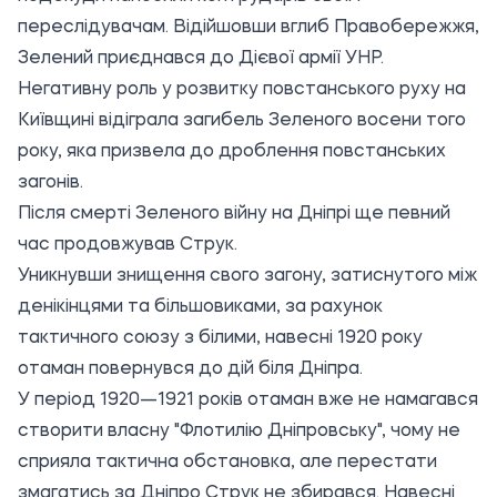
переслідувачам. Відійшовши вглиб Правобережжя,
Зелений приєднався до Дієвої армії УНР.
Негативну роль у розвитку повстанського руху на
Київщині відіграла загибель Зеленого восени того
року, яка призвела до дроблення повстанських
загонів.
Після смерті Зеленого війну на Дніпрі ще певний
час продовжував Струк.
Уникнувши знищення свого загону, затиснутого між
денікінцями та більшовиками, за рахунок
тактичного союзу з білими, навесні 1920 року
отаман повернувся до дій біля Дніпра.
У період 1920—1921 років отаман вже не намагався
створити власну "Флотилію Дніпровську", чому не
сприяла тактична обстановка, але перестати
змагатись за Дніпро Струк не збирався. Навесні