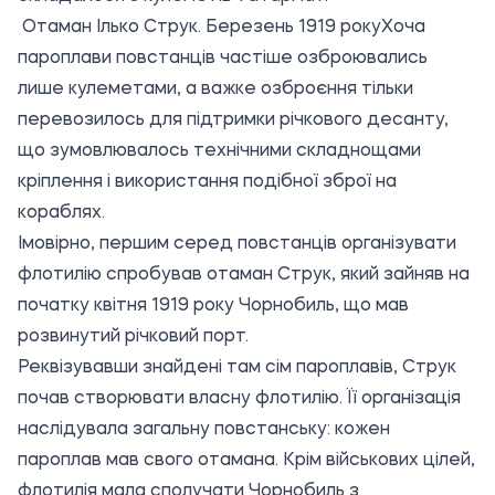
Отаман Ілько Струк. Березень 1919 року
Хоча
пароплави повстанців частіше озброювались
лише кулеметами, а важке озброєння тільки
перевозилось для підтримки річкового десанту,
що зумовлювалось технічними складнощами
кріплення і використання подібної зброї на
кораблях.
Імовірно, першим серед повстанців організувати
флотилію спробував отаман Струк, який зайняв на
початку квітня 1919 року Чорнобиль, що мав
розвинутий річковий порт.
Реквізувавши знайдені там сім пароплавів, Струк
почав створювати власну флотилію. Її організація
наслідувала загальну повстанську: кожен
пароплав мав свого отамана. Крім військових цілей,
флотилія мала сполучати Чорнобиль з