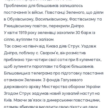
Проблемою для більшовиків залишалось
постачання їх військ. Повстанці Зеленого, що діяли
в Обухівському, Васильківському, Фастівському та
Ржищівському повітах, перекрили Дніпро.
У квітні 1919 року зеленівці захопили 30 барж із
сіллю, вугіллям та залізом.
Так само на північ від Києва діяв Струк. Уздовж
Дніпра, поблизу с. Сваром’є, він розмістив
приблизно три-чотири свої сотні при 8 кулеметах,
щоб зупиняти пароплави та баржі більшовиків.
Більшовицька телеграма про підготовку повстання
отаманом Зеленим. З фондів Галузевого
державного архіву Мінстерства оборони України
Згодом Струк задумав новий зухвалий наступ на
Київ. Маючи зв’язок із димерськими повстанцями,
отаман збирався висадити свою піхоту на двох