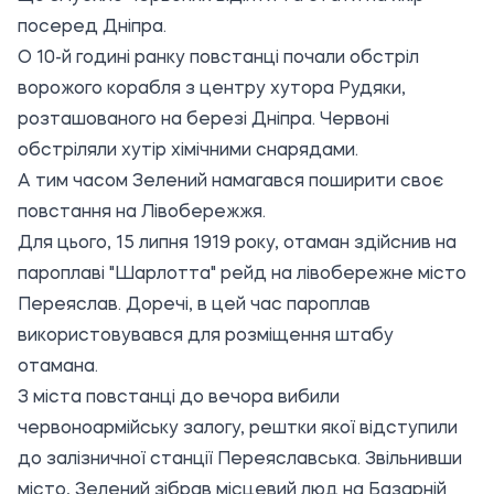
посеред Дніпра.
О 10-й годині ранку повстанці почали обстріл
ворожого корабля з центру хутора Рудяки,
розташованого на березі Дніпра. Червоні
обстріляли хутір хімічними снарядами.
А тим часом Зелений намагався поширити своє
повстання на Лівобережжя.
Для цього, 15 липня 1919 року, отаман здійснив на
пароплаві "Шарлотта" рейд на лівобережне місто
Переяслав. Доречі, в цей час пароплав
використовувався для розміщення штабу
отамана.
З міста повстанці до вечора вибили
червоноармійську залогу, рештки якої відступили
до залізничної станції Переяславська. Звільнивши
місто, Зелений зібрав місцевий люд на Базарній