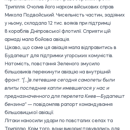
Трипілля. Очолив його нарком військових справ
Микола Подвойський. Чисельність частин, задіяних
у ньому, складала 12 тис. вояків при підтримці
8 кораблів Дніпровської флотилії. Сприяти цій
армаді мала бойова авіація.
Цікаво, що саме ця авіація мала відправитись в
Будапешт для підтримки угорських комуністів.
Натомість, повстання Зеленого змусило
більшовиків перекинути авіацію на внутрішній
фронт.
"[…]в летевшие сегодня самолеты были
влиты последние капли имевшегося у нас и
предназначенного для перелета Киев—Будапешт
бензина" —
повідомляв рапорт командування
більшовицької авіації.
Літаки наносили удари по повсталих селах та
Трипіллю. Крім того, вони використовувались для