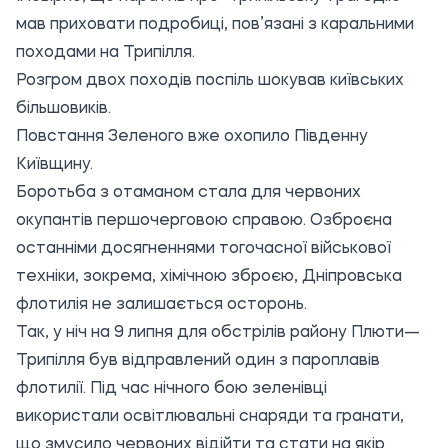
мав приховати подробиці, пов’язані з каральними
походами на Трипілля.
Розгром двох походів поспіль шокував київських
більшовиків.
Повстання Зеленого вже охопило Південну
Київщину.
Боротьба з отаманом стала для червоних
окупантів першочерговою справою. Озброєна
останніми досягненнями тогочасної військової
техніки, зокрема, хімічною зброєю, Дніпровська
флотилія не залишається осторонь.
Так, у ніч на 9 липня для обстрілів району Плюти—
Трипілля був відправлений один з пароплавів
флотилії. Під час нічного бою зеленівці
використали освітлювальні снаряди та гранати,
що змусило червоних відійти та стати на якір