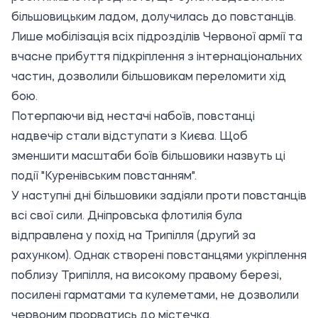
більшовицьким ладом, долучилась до повстанців.
Лише мобілізація всіх підрозділів Червоної армії та
вчасне прибуття підкріплення з інтернаціональних
частин, дозволили більшовикам переломити хід
бою.
Потерпаючи від нестачі набоїв, повстанці
надвечір стали відступати з Києва. Щоб
зменшити масштаби боїв більшовики назвуть ці
події "Куренівським повстанням".
У наступні дні більшовики задіяли проти повстанців
всі свої сили. Дніпровська флотилія була
відправлена у похід на Трипілля (другий за
рахунком). Однак створені повстанцями укріплення
поблизу Трипілля, на високому правому березі,
посилені гарматами та кулеметами, не дозволили
червоним прорватись до містечка.