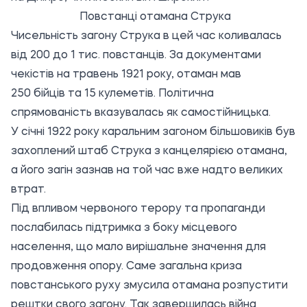
Повстанці отамана Струка
Чисельність загону Струка в цей час коливалась
від 200 до 1 тис. повстанців. За документами
чекістів на травень 1921 року, отаман мав
250 бійців та 15 кулеметів. Політична
спрямованість вказувалась як самостійницька.
У січні 1922 року каральним загоном більшовиків був
захоплений штаб Струка з канцелярією отамана,
а його загін зазнав на той час вже надто великих
втрат.
Під впливом червоного терору та пропаганди
послабилась підтримка з боку місцевого
населення, що мало вирішальне значення для
продовження опору. Саме загальна криза
повстанського руху змусила отамана розпустити
рештки свого загону. Так завершилась війна