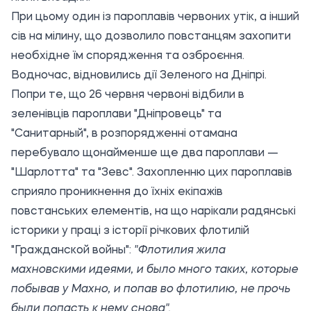
При цьому один із пароплавів червоних утік, а інший
сів на мілину, що дозволило повстанцям захопити
необхідне їм спорядження та озброєння.
Водночас, відновились дії Зеленого на Дніпрі.
Попри те, що 26 червня червоні відбили в
зеленівців пароплави "Дніпровець" та
"Санитарный", в розпорядженні отамана
перебувало щонайменше ще два пароплави —
"Шарлотта" та "Зевс". Захопленню цих пароплавів
сприяло проникнення до їхніх екіпажів
повстанських елементів, на що нарікали радянські
історики у праці з історії річкових флотилій
"Гражданской войны":
"Флотилия жила
махновскими идеями, и было много таких, которые
побывав у Махно, и попав во флотилию, не прочь
были попасть к нему снова".