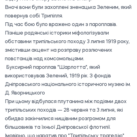
Вночі вони були захоплені зненацька Зеленим, який
повернув собі Трипілля.
Під час бою було вражено один з пароплавів.
Пізніше радянські історики міфологізували
обставини трипільського походу 3 липня 1919 року,
змістивши акцент на розправу розлючених
повстанців над комсомольцями.
Буксирний пароплав "Шарлотта", який
використовував Зелений, 1919 рік. З фондів
Дніпровського національного історичного музею ім.
Д. Яворницького
При цьому відбулася плутанина між подіями двох
трипільських походів — 28 червня та 3 липня, які
обидва закінчилися нищівним розгромом для
більшовиків та їхньої Дніпровської флотилії.
Імовірно, що наратив про "Трипільську трагедію"