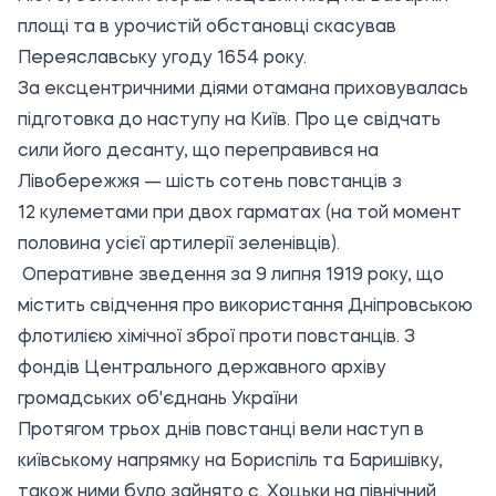
площі та в урочистій обстановці скасував
Переяславську угоду 1654 року.
За ексцентричними діями отамана приховувалась
підготовка до наступу на Київ. Про це свідчать
сили його десанту, що переправився на
Лівобережжя — шість сотень повстанців з
12 кулеметами при двох гарматах (на той момент
половина усієї артилерії зеленівців).
Оперативне зведення за 9 липня 1919 року, що
містить свідчення про використання Дніпровською
флотилією хімічної зброї проти повстанців. З
фондів Центрального державного архіву
громадських об'єднань України
Протягом трьох днів повстанці вели наступ в
київському напрямку на Бориспіль та Баришівку,
також ними було зайнято с. Хоцьки на північний