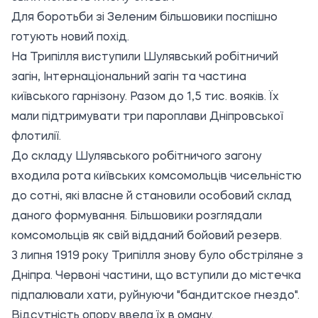
Для боротьби зі Зеленим більшовики поспішно
готують новий похід.
На Трипілля виступили Шулявський робітничий
загін, Інтернаціональний загін та частина
київського гарнізону. Разом до 1,5 тис. вояків. Їх
мали підтримувати три пароплави Дніпровської
флотилії.
До складу Шулявського робітничого загону
входила рота київських комсомольців чисельністю
до сотні, які власне й становили особовий склад
даного формування. Більшовики розглядали
комсомольців як свій відданий бойовий резерв.
3 липня 1919 року Трипілля знову було обстріляне з
Дніпра. Червоні частини, що вступили до містечка
підпалювали хати, руйнуючи "бандитское гнездо".
Відсутність опору ввела їх в оману.