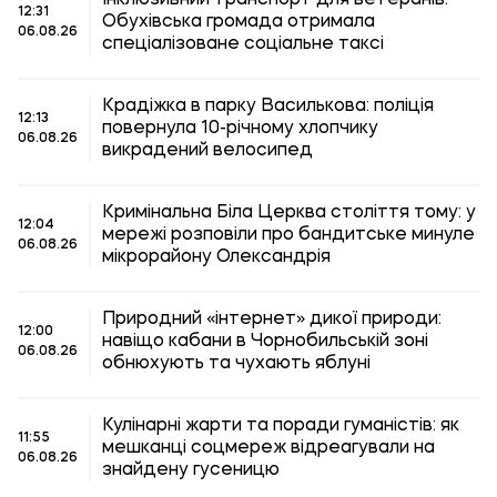
Інклюзивний транспорт для ветеранів:
12:31
Обухівська громада отримала
06.08.26
спеціалізоване соціальне таксі
Крадіжка в парку Василькова: поліція
12:13
повернула 10-річному хлопчику
06.08.26
викрадений велосипед
Кримінальна Біла Церква століття тому: у
12:04
мережі розповіли про бандитське минуле
06.08.26
мікрорайону Олександрія
Природний «інтернет» дикої природи:
12:00
навіщо кабани в Чорнобильській зоні
06.08.26
обнюхують та чухають яблуні
Кулінарні жарти та поради гуманістів: як
11:55
мешканці соцмереж відреагували на
06.08.26
знайдену гусеницю