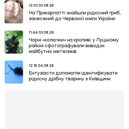
12:03 03.08.26
На Прикарпатті знайшли рідкісний гриб,
занесений до Червоної книги України
11:44 03.08.26
Чорні «колючки» на кропиві: у Луцькому
районі сфотографували виводок
майбутніх метеликів
12:16 04.08.26
Ентузіасти допомогли ідентифікувати
рідкісну дрібну тварину з Київщини