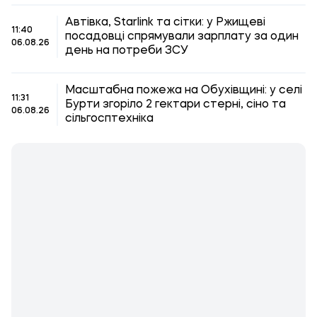
Автівка, Starlink та сітки: у Ржищеві
11:40
посадовці спрямували зарплату за один
06.08.26
день на потреби ЗСУ
Масштабна пожежа на Обухівщині: у селі
11:31
Бурти згоріло 2 гектари стерні, сіно та
06.08.26
сільгосптехніка