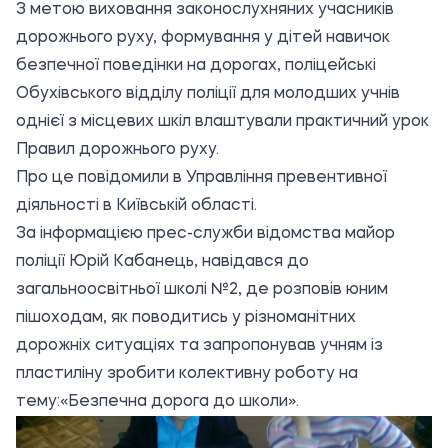
З метою виховання законослухняних учасників
дорожнього руху, формування у дітей навичок
безпечної поведінки на дорогах, поліцейські
Обухівського відділу поліції для молодших учнів
однієї з місцевих шкіл влаштували практичний урок
Правил дорожнього руху.
Про це повідомили в Управління превентивної
діяльності в Київській області.
За інформацією прес-служби відомства майор
поліції Юрій Кабанець, навідався до
загальноосвітньої школі №2, де розповів юним
пішоходам, як поводитись у різноманітних
дорожніх ситуаціях та запропонував учням із
пластиліну зробити колективну роботу на
тему:«Безпечна дорога до школи».