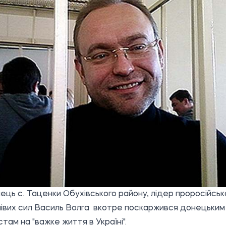
ць с. Таценки Обухівського району,
лідер проросійськ
івих сил Василь Волга
вкотре поскаржився донецьким
там на "важке життя в Україні".