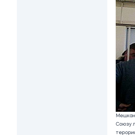
Мешкане
Союзу л
терорис