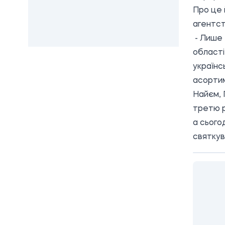
Про це 
агентст
- Лише 
області
українс
асортим
Найєм, 
третю р
а сього
святкув