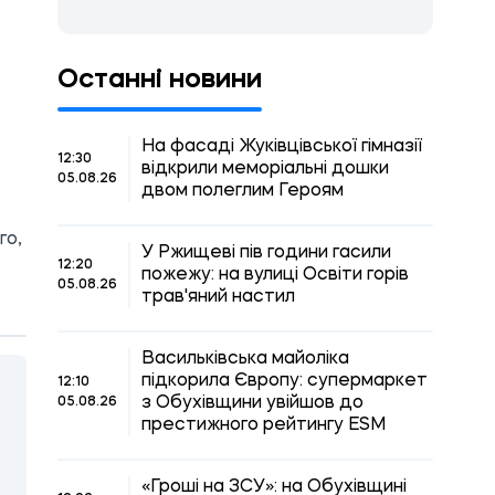
Останні новини
На фасаді Жуківцівської гімназії
12:30
відкрили меморіальні дошки
05.08.26
двом полеглим Героям
го,
У Ржищеві пів години гасили
12:20
пожежу: на вулиці Освіти горів
05.08.26
трав'яний настил
Васильківська майоліка
підкорила Європу: супермаркет
12:10
з Обухівщини увійшов до
05.08.26
престижного рейтингу ESM
«Гроші на ЗСУ»: на Обухівщині