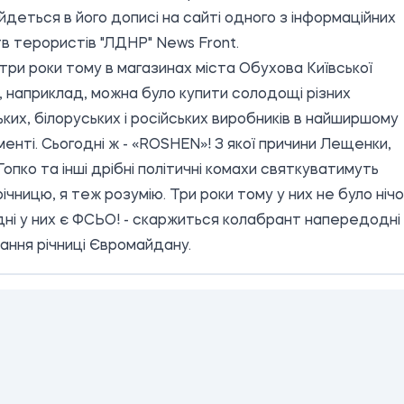
йдеться в його дописі на сайті одного з інформаційних
в терористів "ЛДНР" News Front.
три роки тому в магазинах міста Обухова Київської
, наприклад, можна було купити солодощі різних
ьких, білоруських і російських виробників в найширшому
енті. Сьогодні ж - «ROSHEN»! З якої причини Лещенки,
Гопко та інші дрібні політичні комахи святкуватимуть
ічницю, я теж розумію. Три роки тому у них не було нічо
дні у них є ФСЬО! - скаржиться колабрант напередодні
ання річниці Євромайдану.