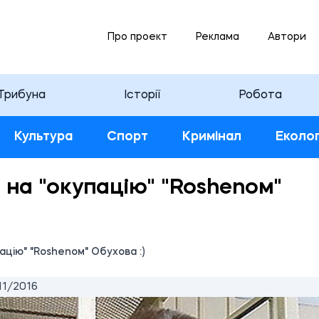
Про проект
Реклама
Автори
Трибуна
Історії
Робота
Культура
Спорт
Кримінал
Еколог
на "окупацію" "Roshenом"
цію" "Roshenом" Обухова :)
11/2016