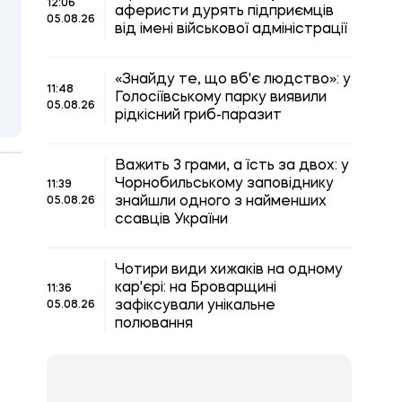
12:06
аферисти дурять підприємців
05.08.26
від імені військової адміністрації
«Знайду те, що вб'є людство»: у
11:48
Голосіївському парку виявили
05.08.26
рідкісний гриб-паразит
Важить 3 грами, а їсть за двох: у
Чорнобильському заповіднику
11:39
знайшли одного з найменших
05.08.26
ссавців України
Чотири види хижаків на одному
кар'єрі: на Броварщині
11:36
зафіксували унікальне
05.08.26
полювання