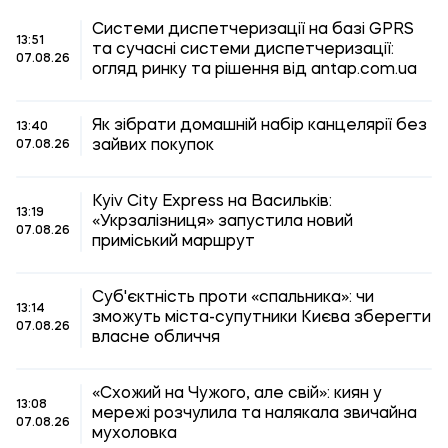
Системи диспетчеризації на базі GPRS
13:51
та сучасні системи диспетчеризації:
07.08.26
огляд ринку та рішення від antap.com.ua
Як зібрати домашній набір канцелярії без
13:40
зайвих покупок
07.08.26
Kyiv City Express на Васильків:
13:19
«Укрзалізниця» запустила новий
07.08.26
приміський маршрут
Суб'єктність проти «спальника»: чи
13:14
зможуть міста-супутники Києва зберегти
07.08.26
власне обличчя
«Схожий на Чужого, але свій»: киян у
13:08
мережі розчулила та налякала звичайна
07.08.26
мухоловка