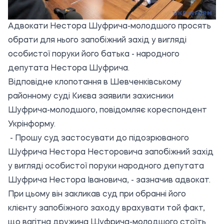
Адвокати Нестора Шуфрича-молодшого просять
обрати для нього запобіжний захід у вигляді
особистої поруки його батька - народного
депутата Нестора Шуфрича.
Відповідне клопотання в Шевченківському
районному суді Києва заявили захисники
Шуфрича-молодшого, повідомляє кореспондент
Укрінформу.
- Прошу суд застосувати до підозрюваного
Шуфрича Нестора Несторовича запобіжний захід
у вигляді особистої поруки народного депутата
Шуфрича Нестора Івановича, - зазначив адвокат.
При цьому він закликав суд при обранні його
клієнту запобіжного заходу врахувати той факт,
що вагітна дружина Шуфрича-молодшого стоїть