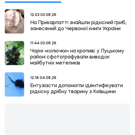
12:03 03.08.26
На Прикарпатті знайшли рідкісний гриб,
занесений до Червоної книги України
11:44 03.08.26
Чорні «колючки» на кропиві: у Луцькому
районі сфотографували виводок
майбутніх метеликів
12:16 04.08.26
Ентузіасти допомогли ідентифікувати
рідкісну дрібну тварину з Київщини