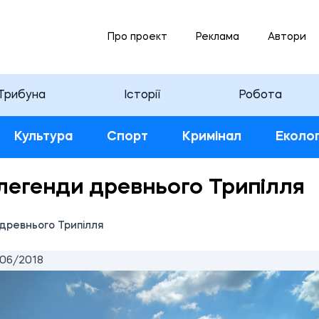
Про проект
Реклама
Автори
Трибуна
Історії
Робота
Культура
Спорт
Кримінал
Еколог
легенди древнього Трипілля
древнього Трипілля
06/2018