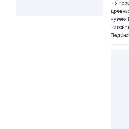
- У про
древньо
музею. 
Читайт
Педина.