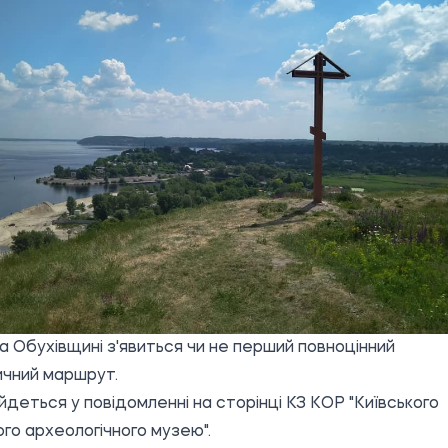
а Обухівщині з'явиться чи не перший повноцінний
чний маршрут.
йдеться у повідомленні на сторінці КЗ КОР "Київського
го археологічного музею".