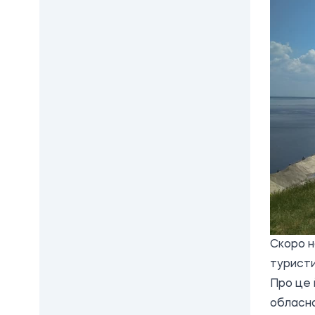
Скоро н
туристи
Про це 
обласно