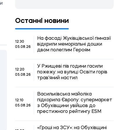
ди
Останні новини
На фасаді Жуківцівської гімназії
12:30
відкрили меморіальні дошки
05.08.26
двом полеглим Героям
У Ржищеві пів години гасили
12:20
пожежу: на вулиці Освіти горів
05.08.26
трав'яний настил
Васильківська майоліка
підкорила Європу: супермаркет
12:10
з Обухівщини увійшов до
05.08.26
престижного рейтингу ESM
«Гроші на ЗСУ»: на Обухівщині