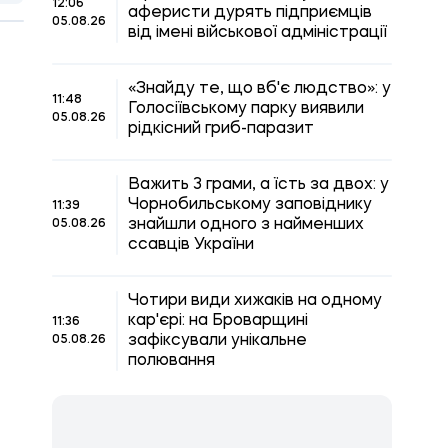
12:06
аферисти дурять підприємців
05.08.26
від імені військової адміністрації
«Знайду те, що вб'є людство»: у
11:48
Голосіївському парку виявили
05.08.26
рідкісний гриб-паразит
Важить 3 грами, а їсть за двох: у
Чорнобильському заповіднику
11:39
знайшли одного з найменших
05.08.26
ссавців України
Чотири види хижаків на одному
кар'єрі: на Броварщині
11:36
зафіксували унікальне
05.08.26
полювання