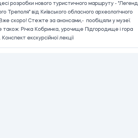
цесі розробки нового туристичного маршруту - "Леген
го Треполя" від Київського обласного археологічного
Вже скоро! Стежте за анонсами,- пообіцяли у музеї.
е також:
Річка Кобринка, урочище Підгородище і гора
 Конспект екскурсійної лекції