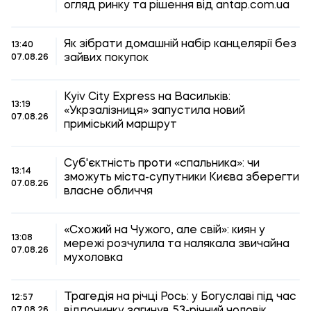
огляд ринку та рішення від antap.com.ua
Як зібрати домашній набір канцелярії без
13:40
зайвих покупок
07.08.26
Kyiv City Express на Васильків:
13:19
«Укрзалізниця» запустила новий
07.08.26
приміський маршрут
Суб'єктність проти «спальника»: чи
13:14
зможуть міста-супутники Києва зберегти
07.08.26
власне обличчя
«Схожий на Чужого, але свій»: киян у
13:08
мережі розчулила та налякала звичайна
07.08.26
мухоловка
Трагедія на річці Рось: у Богуславі під час
12:57
відпочинку загинув 53-річний чоловік
07.08.26