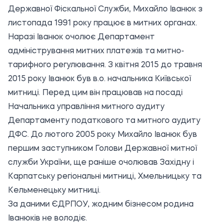
Державної Фіскальної Служби, Михайло Іванюк з
листопада 1991 року працює в митних органах.
Наразі Іванюк
очолює
Департамент
адміністрування митних платежів та митно-
тарифного регулювання. З квітня 2015 до травня
2015 року Іванюк
був в.о. начальника Київської
митниці
. Перед цим він працював
на посаді
Начальника управління
митного аудиту
Департаменту податкового та митного аудиту
ДФС. До лютого 2005 року Михайло Іванюк
був
першим заступником
Голови Державної митної
служби України, ще раніше очолював Західну і
Карпатську регіональні митниці, Хмельницьку та
Кельменецьку митниці.
За даними ЄДРПОУ, жодним бізнесом родина
Іванюків не володіє.