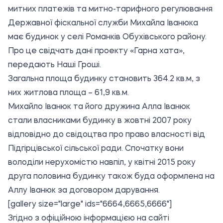
митних платежів та митно-тарифного регулювання
Державної фіскальної служби Михайла Іванюка
має будинок у селі Романків Обухівського району.
Про це свідчать дані проекту
«Гарна хата»
,
передають
Наші Гроші.
Загальна площа будинку становить 364.2 кв.м, з
них житлова площа – 61,9 кв.м.
Михайло Іванюк та його дружина Алла Іванюк
стали власниками будинку в жовтні 2007 року
відповідно до свідоцтва про право власності від
Підгірцівської сільської ради. Спочатку вони
володіли нерухомістю навпіл, у квітні 2015 року
друга половина будинку також буда оформлена на
Аллу Іванюк за договором дарування.
[gallery size="large" ids="6664,6665,6666"]
Згідно з офіційною інформацією на
сайті