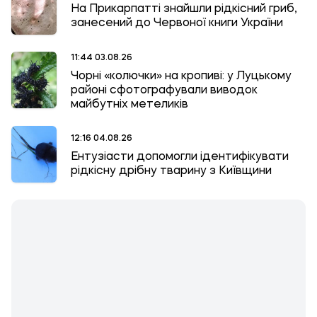
На Прикарпатті знайшли рідкісний гриб,
занесений до Червоної книги України
11:44 03.08.26
Чорні «колючки» на кропиві: у Луцькому
районі сфотографували виводок
майбутніх метеликів
12:16 04.08.26
Ентузіасти допомогли ідентифікувати
рідкісну дрібну тварину з Київщини