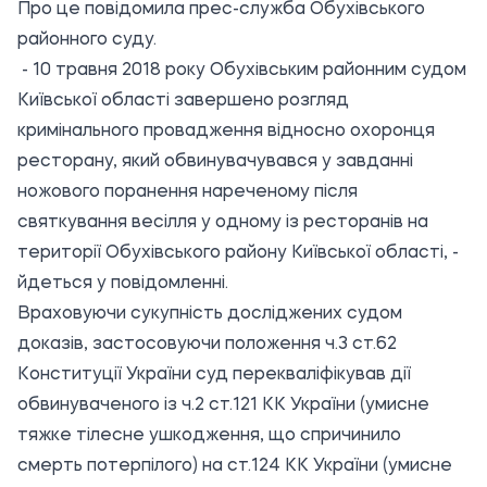
Про це повідомила прес-служба
Обухівського
районного суду.
- 10 травня 2018 року Обухівським районним судом
Київської області завершено розгляд
кримінального провадження відносно охоронця
ресторану, який обвинувачувався у завданні
ножового поранення нареченому після
святкування весілля у одному із ресторанів на
території Обухівського району Київської області, -
йдеться у повідомленні.
Враховуючи сукупність досліджених судом
доказів, застосовуючи положення ч.3 ст.62
Конституції України суд перекваліфікував дії
обвинуваченого із ч.2 ст.121 КК України (умисне
тяжке тілесне ушкодження, що спричинило
смерть потерпілого) на ст.124 КК України (умисне