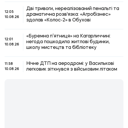
Дві тривоги, нереалізований пенальті та
12:05
драматична розв'язка: «Агробізнес»
10.08.26
здолав «Колос-2» в Обухові
«Буремна п’ятниця» на Кагарличчині:
12:01
негода пошкодила житлові будинки,
10.08.26
школу мистецтв та бібліотеку
Нічне ДТП на аеродромі: у Василькові
11:58
легковик зіткнувся з військовим літаком
10.08.26