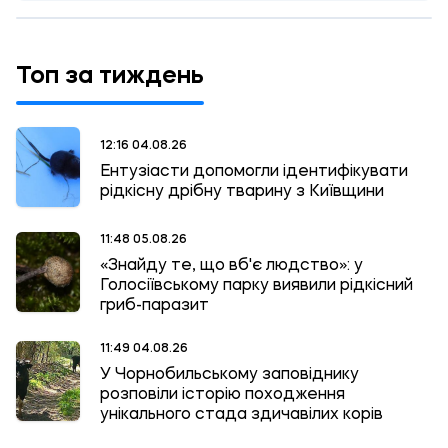
Топ за тиждень
12:16 04.08.26
Ентузіасти допомогли ідентифікувати
рідкісну дрібну тварину з Київщини
11:48 05.08.26
«Знайду те, що вб'є людство»: у
Голосіївському парку виявили рідкісний
гриб-паразит
11:49 04.08.26
У Чорнобильському заповіднику
розповіли історію походження
унікального стада здичавілих корів