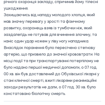
річного охоронця закладу, спричинив йому тілесні
ушкодження.
Захищаючись від нападу молодого хлопця, який
мав значну перевагу у зрості та фізичному
розвитку, охоронець взяв із тумбочки ніж, який
заздалегідь не готував для вчинення злочину, та
наніс один удар ножем у ліву ногу нападника.
Внаслідок поранення було пересічено стегнову
артерію, що призвело до значної крововтрати. На
місці події та при транспортуванні потерпілому не
було надано першої медичної допомоги, о 07 год.
00 хв. він був доставлений до Обухівської лікарні у
стані клінічної смерті, вжиті лікарями реанімаційні
заходи результатів не дали, о 07 год. 30 хв. було
констатовано біологічну смерть.