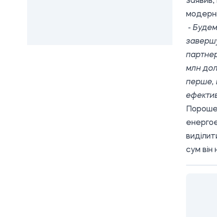
заявив,
модерн
- Будем
завершу
партнер
млн дол
перше, 
ефекти
Пороше
енергое
виділит
сум він