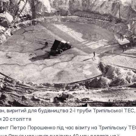
н, виритий для будівництва 2-ї труби Трипільської ТЕС,
и 20 століття
нт Петро Порошенко під час візиту на Трипільську ТЕ