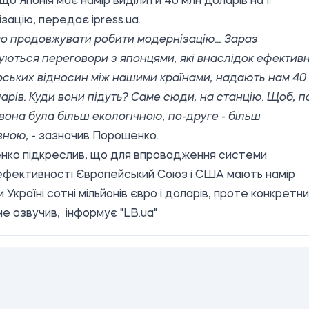
 що Японія має намір виділити 40 млн доларів на її
ізацію, передає
ipress.ua.
о продовжувати робити модернізацію... Зараз
ються переговори з японцями, які внаслідок ефектив
ських відносин між нашими країнами, надають нам 40
арів. Куди вони підуть? Саме сюди, на станцію. Щоб, п
вона була більш екологічною, по-друге - більш
вною,
- зазначив Порошенко.
нко підкреслив, що для впровадження системи
фективності Європейський Союз і США мають намір
и Україні сотні мільйонів євро і доларів, проте конкретн
 не озвучив, інформує
"LB.ua
"