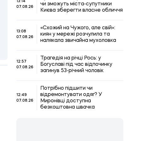
13:14
чи зможуть міста-супутники
07.08.26
Києва зберегти власне обличчя
«Схожий на Чужого, але свій»:
13:08
киян у мережі розчулила та
07.08.26
налякала звичайна мухоловка
Трагедія на річці Рось: у
12:57
Богуславі під час відпочинку
07.08.26
загинув 53-річний чоловік
Потрібно підшити чи
відремонтувати одяг? У
12:49
Миронівці доступна
07.08.26
безкоштовна швачка