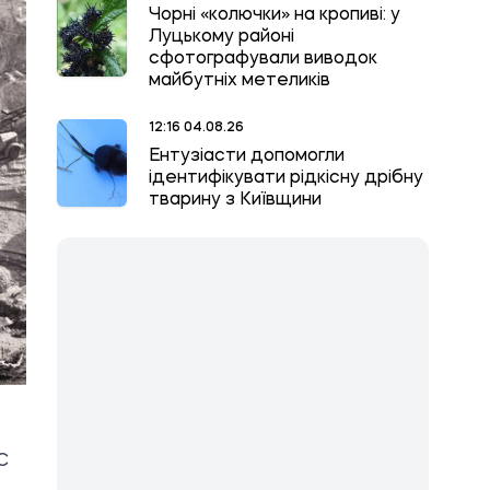
Чорні «колючки» на кропиві: у
Луцькому районі
сфотографували виводок
майбутніх метеликів
12:16 04.08.26
Ентузіасти допомогли
ідентифікувати рідкісну дрібну
тварину з Київщини
С