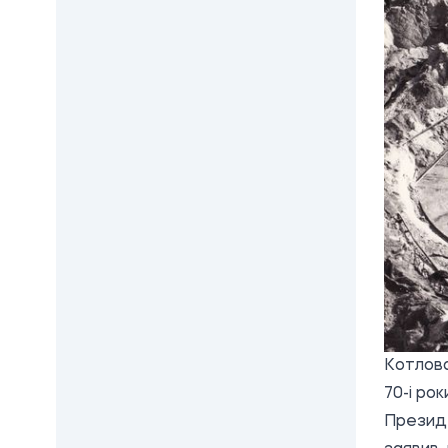
Котлова
70-і рок
Президе