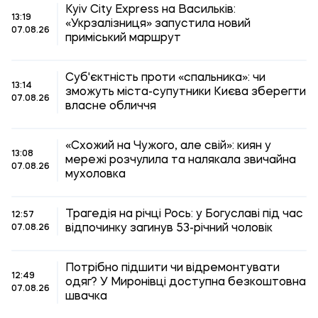
Kyiv City Express на Васильків:
13:19
«Укрзалізниця» запустила новий
07.08.26
приміський маршрут
Суб'єктність проти «спальника»: чи
13:14
зможуть міста-супутники Києва зберегти
07.08.26
власне обличчя
«Схожий на Чужого, але свій»: киян у
13:08
мережі розчулила та налякала звичайна
07.08.26
мухоловка
Трагедія на річці Рось: у Богуславі під час
12:57
відпочинку загинув 53-річний чоловік
07.08.26
Потрібно підшити чи відремонтувати
12:49
одяг? У Миронівці доступна безкоштовна
07.08.26
швачка