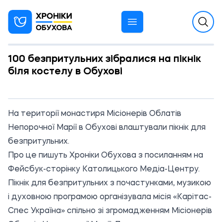
100 безпритульних зібралися на пікнік
біля костелу в Обухові
12:17 08.06.2021
На території монастиря Місіонерів Облатів
Непорочної Марії в Обухові влаштували пікнік для
безпритульних.
Про це пишуть Хроніки Обухова з посиланням на
Фейсбук-сторінку Католицького Медіа-Центру.
Пікнік для безпритульних з почастунками, музикою
і духовною програмою організувала місія «Карітас-
Спес Україна» спільно зі згромадженням Місіонерів