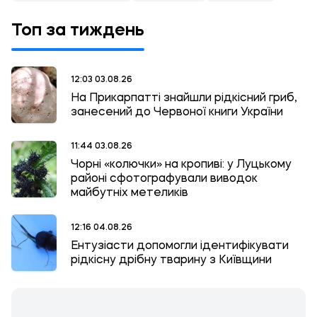
Топ за тиждень
12:03 03.08.26
На Прикарпатті знайшли рідкісний гриб,
занесений до Червоної книги України
11:44 03.08.26
Чорні «колючки» на кропиві: у Луцькому
районі сфотографували виводок
майбутніх метеликів
12:16 04.08.26
Ентузіасти допомогли ідентифікувати
рідкісну дрібну тварину з Київщини