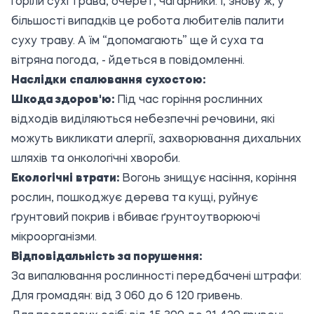
горіли сухі трава, очерет, чагарники. І, знову ж, у
більшості випадків це робота любителів палити
суху траву. А їм “допомагають” ще й суха та
вітряна погода, - йдеться в повідомленні.
Наслідки спалювання сухостою:
Шкода здоров'ю:
Під час горіння рослинних
відходів виділяються небезпечні речовини, які
можуть викликати алергії, захворювання дихальних
шляхів та онкологічні хвороби.
Екологічні втрати:
Вогонь знищує насіння, коріння
рослин, пошкоджує дерева та кущі, руйнує
ґрунтовий покрив і вбиває ґрунтоутворюючі
мікроорганізми.
Відповідальність за порушення:
За випалювання рослинності передбачені штрафи:
Для громадян: від 3 060 до 6 120 гривень.