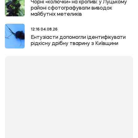
Чорні «колючки» на кропиві: у Луцькому
районі сфотографували виводок
майбутніх метеликів
12:16 04.08.26
Ентузіасти допомогли ідентифікувати
рідкісну дрібну тварину з Київщини