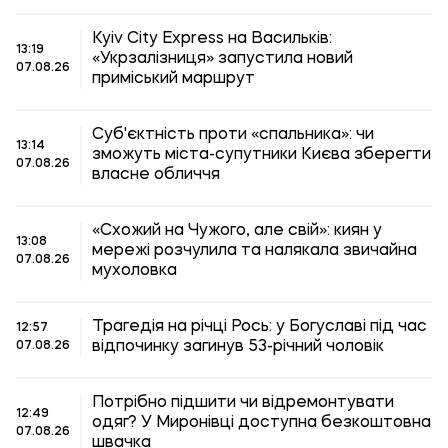
Kyiv City Express на Васильків:
13:19
«Укрзалізниця» запустила новий
07.08.26
приміський маршрут
Суб'єктність проти «спальника»: чи
13:14
зможуть міста-супутники Києва зберегти
07.08.26
власне обличчя
«Схожий на Чужого, але свій»: киян у
13:08
мережі розчулила та налякала звичайна
07.08.26
мухоловка
Трагедія на річці Рось: у Богуславі під час
12:57
відпочинку загинув 53-річний чоловік
07.08.26
Потрібно підшити чи відремонтувати
12:49
одяг? У Миронівці доступна безкоштовна
07.08.26
швачка