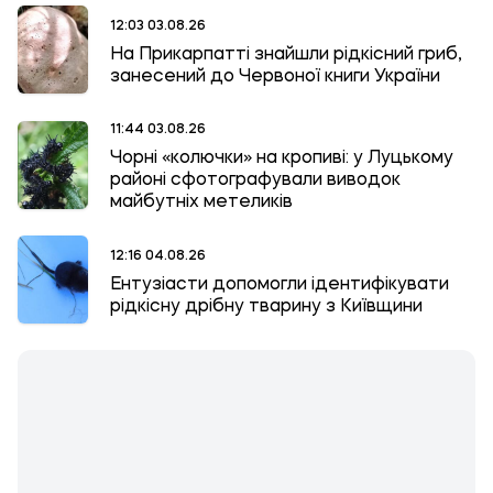
12:03 03.08.26
На Прикарпатті знайшли рідкісний гриб,
занесений до Червоної книги України
11:44 03.08.26
Чорні «колючки» на кропиві: у Луцькому
районі сфотографували виводок
майбутніх метеликів
12:16 04.08.26
Ентузіасти допомогли ідентифікувати
рідкісну дрібну тварину з Київщини