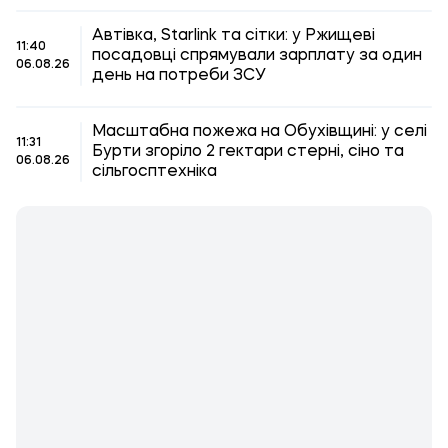
Автівка, Starlink та сітки: у Ржищеві
11:40
посадовці спрямували зарплату за один
06.08.26
день на потреби ЗСУ
Масштабна пожежа на Обухівщині: у селі
11:31
Бурти згоріло 2 гектари стерні, сіно та
06.08.26
сільгосптехніка