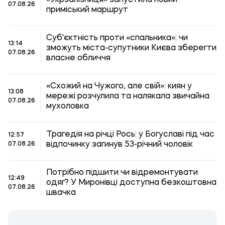
«Укрзалізниця» запустила новий
07.08.26
приміський маршрут
Суб'єктність проти «спальника»: чи
13:14
зможуть міста-супутники Києва зберегти
07.08.26
власне обличчя
«Схожий на Чужого, але свій»: киян у
13:08
мережі розчулила та налякала звичайна
07.08.26
мухоловка
Трагедія на річці Рось: у Богуславі під час
12:57
відпочинку загинув 53-річний чоловік
07.08.26
Потрібно підшити чи відремонтувати
12:49
одяг? У Миронівці доступна безкоштовна
07.08.26
швачка