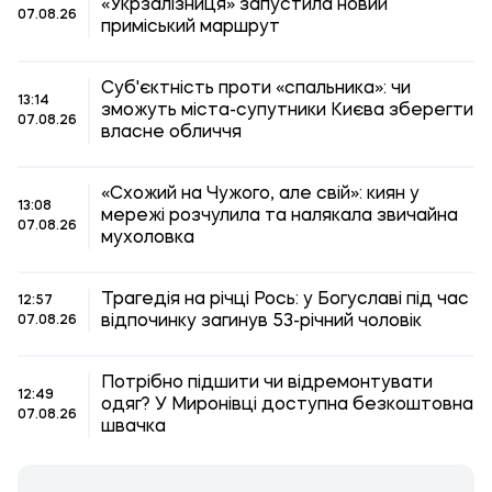
«Укрзалізниця» запустила новий
07.08.26
приміський маршрут
Суб'єктність проти «спальника»: чи
13:14
зможуть міста-супутники Києва зберегти
07.08.26
власне обличчя
«Схожий на Чужого, але свій»: киян у
13:08
мережі розчулила та налякала звичайна
07.08.26
мухоловка
Трагедія на річці Рось: у Богуславі під час
12:57
відпочинку загинув 53-річний чоловік
07.08.26
Потрібно підшити чи відремонтувати
12:49
одяг? У Миронівці доступна безкоштовна
07.08.26
швачка