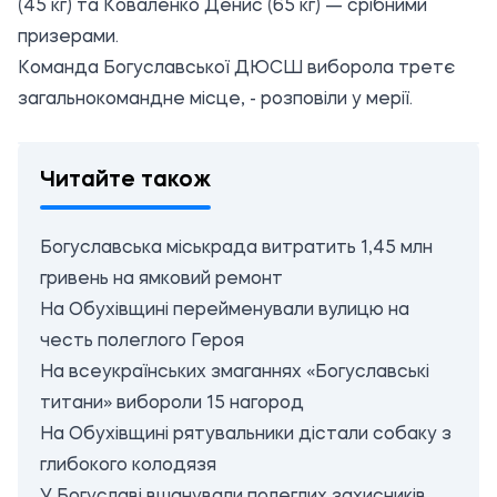
(45 кг) та Коваленко Денис (65 кг) — срібними
призерами.
Команда Богуславської ДЮСШ виборола третє
загальнокомандне місце, - розповіли у мерії.
Читайте також
Богуславська міськрада витратить 1,45 млн
гривень на ямковий ремонт
На Обухівщині перейменували вулицю на
честь полеглого Героя
На всеукраїнських змаганнях «Богуславські
титани» вибороли 15 нагород
На Обухівщині рятувальники дістали собаку з
глибокого колодязя