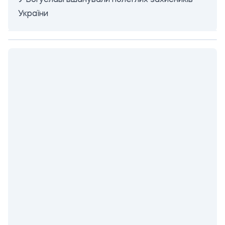
У Богуславі вшанували полеглих захисників
України