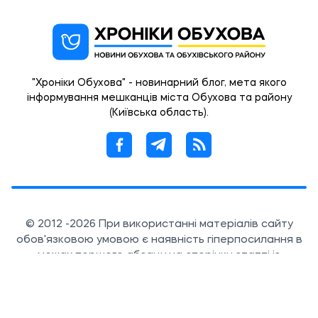
"Хроніки Обухова" - новинарний блог, мета якого
інформування мешканців міста Обухова та району
(Київська область).
© 2012 -2026 При використанні матеріалів сайту
обов'язковою умовою є наявність гіперпосилання в
межах першого абзацу на сторінку статті із
зазначенням OBUKHIV.INFO.
Created by 360px.com.ua