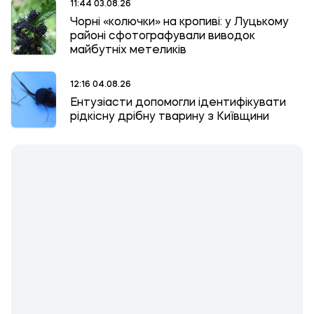
11:44 03.08.26
Чорні «колючки» на кропиві: у Луцькому
районі сфотографували виводок
майбутніх метеликів
12:16 04.08.26
Ентузіасти допомогли ідентифікувати
рідкісну дрібну тварину з Київщини