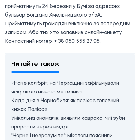
прийматимуть 24 березня у Бучі за адресою:
бульвар Богдана Хмельницького 5/5А.
Прийматимуть громадян виключно за попереднім
записом. Або тих хто заповнив
онлайн-анкету
.
Контактний номер: + 38 050 555 27 95.
Читайте також
«Наче колібрі»: на Черкащині зафільмували
яскравого нічного метелика
Кадр дня з Чорнобиля: як позіхає головний
хижак Полісся
Унікальна аномалія: виявили ховраха, чиї зуби
проросли через ніздрі
"Чорне і незрозуміле": мікологи пояснили