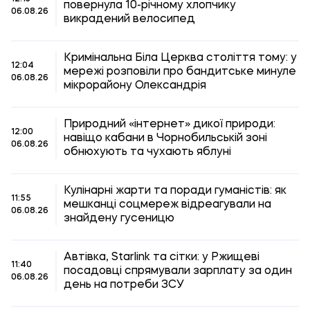
повернула 10-річному хлопчику
06.08.26
викрадений велосипед
Кримінальна Біла Церква століття тому: у
12:04
мережі розповіли про бандитське минуле
06.08.26
мікрорайону Олександрія
Природний «інтернет» дикої природи:
12:00
навіщо кабани в Чорнобильській зоні
06.08.26
обнюхують та чухають яблуні
Кулінарні жарти та поради гуманістів: як
11:55
мешканці соцмереж відреагували на
06.08.26
знайдену гусеницю
Автівка, Starlink та сітки: у Ржищеві
11:40
посадовці спрямували зарплату за один
06.08.26
день на потреби ЗСУ