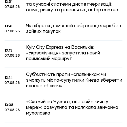
13:51
та сучасні системи диспетчеризації:
07.08.26
огляд ринку та рішення від antap.com.ua
Як зібрати домашній набір канцелярії без
13:40
зайвих покупок
07.08.26
Kyiv City Express на Васильків:
13:19
«Укрзалізниця» запустила новий
07.08.26
приміський маршрут
Суб'єктність проти «спальника»: чи
13:14
зможуть міста-супутники Києва зберегти
07.08.26
власне обличчя
«Схожий на Чужого, але свій»: киян у
13:08
мережі розчулила та налякала звичайна
07.08.26
мухоловка