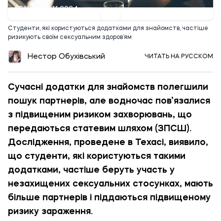
11:09 20.11.2024
Cтуденти, які користуються додатками для знайомств, частіше
ризикують своїм сексуальним здоров’ям
Нестор Обухівський
ЧИТАТЬ НА РУССКОМ
Сучасні додатки для знайомств полегшили
пошук партнерів, але водночас пов’язалися
з підвищеним ризиком захворювань, що
передаються статевим шляхом (ЗПСШ).
Дослідження, проведене в Техасі, виявило,
що студенти, які користуються такими
додатками, частіше беруть участь у
незахищених сексуальних стосунках, мають
більше партнерів і піддаються підвищеному
ризику зараження.