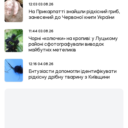
12:03 03.08.26
На Прикарпатті знайшли рідкісний гриб,
занесений до Червоної книги України
11:44 03.08.26
Чорні «колючки» на кропиві: у Луцькому
районі сфотографували виводок
майбутніх метеликів
12:16 04.08.26
Ентузіасти допомогли ідентифікувати
рідкісну дрібну тварину з Київщини