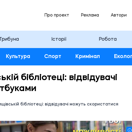
Про проект
Реклама
Автори
Трибуна
Історії
Робота
Культура
Спорт
Кримінал
Еколог
кій бібліотеці: відвідувачі
утбуками
щівській бібліотеці: відвідувачі можуть скористатися