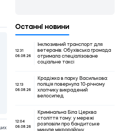
Останні новини
Інклюзивний транспорт для
ветеранів: Обухівська громада
12:31
отримала спеціалізоване
06.08.26
соціальне таксі
Крадіжка в парку Василькова:
поліція повернула 10-річному
12:13
хлопчику викрадений
06.08.26
велосипед
Кримінальна Біла Церква
століття тому: у мережі
12:04
розповіли про бандитське
06.08.26
ших
минуле мікрорайону