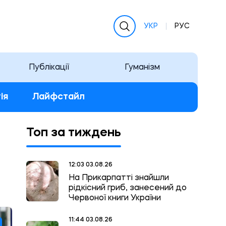
УКР
РУС
Публікації
Гуманізм
ія
Лайфстайл
Топ за тиждень
12:03 03.08.26
На Прикарпатті знайшли
рідкісний гриб, занесений до
Червоної книги України
11:44 03.08.26