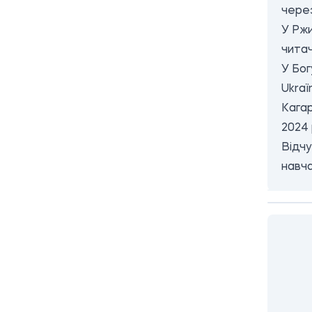
через
У Ржи
читач
У Бог
Ukraї
Кагар
2024 
Відчу
навч