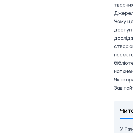
творчих
Джерел
Чому це
доступ 
дослідж
створюй
проєкта
бібліот
натхнен
Як скор
Завітай
Чит
У Ржи