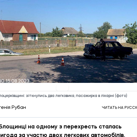
30 15.08.2023
оцерківщині: зіткнулись два легковика, пасажирка в лікарні (фото)
генія Рубан
ЧИТАТЬ НА РУСС
 Блощинці на одному з перехресть сталась
игода за участю двох легкових автомобілів.