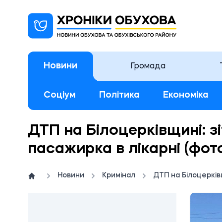
Новини
Громада
Соціум
Політика
Економіка
ДТП на Білоцерківщині: з
пасажирка в лікарні (фот
Новини
Кримінал
ДТП на Білоцерківщ