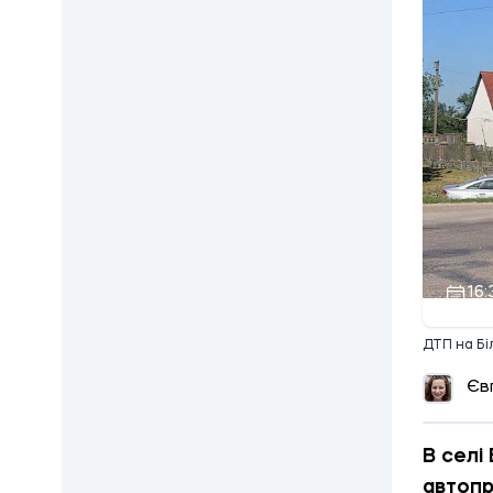
16:
ДТП на Біл
Єв
В селі
автопр