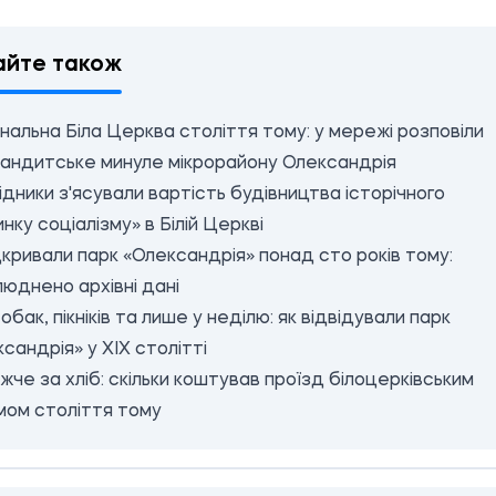
айте також
нальна Біла Церква століття тому: у мережі розповіли
бандитське минуле мікрорайону Олександрія
дники з'ясували вартість будівництва історічного
нку соціалізму» в Білій Церкві
дкривали парк «Олександрія» понад сто років тому:
юднено архівні дані
обак, пікніків та лише у неділю: як відвідували парк
сандрія» у XIX столітті
че за хліб: скільки коштував проїзд білоцерківським
мом століття тому