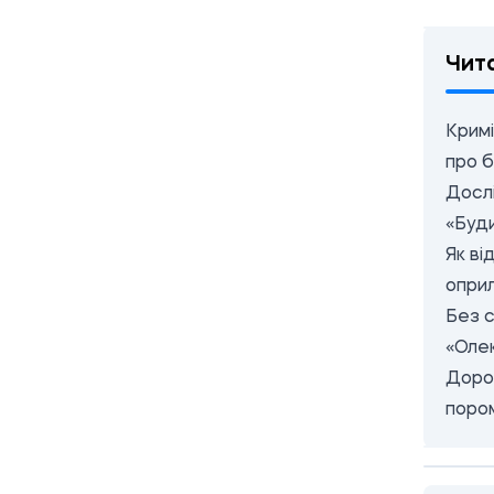
Чит
Кримі
про 
Дослі
«Буди
Як ві
оприл
Без с
«Олек
Дорож
поро