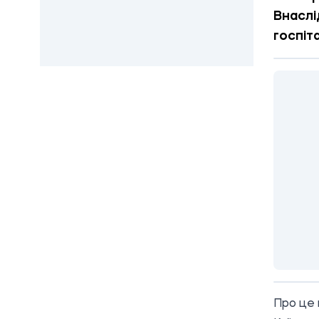
Внаслі
госпіта
Про це 