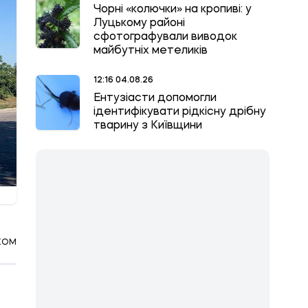
Чорні «колючки» на кропиві: у
Луцькому районі
сфотографували виводок
майбутніх метеликів
12:16 04.08.26
Ентузіасти допомогли
ідентифікувати рідкісну дрібну
тварину з Київщини
КОМ