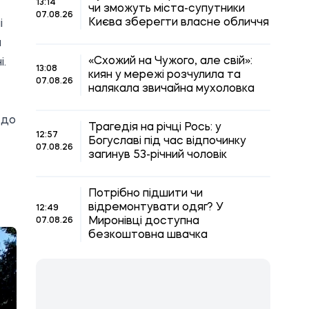
13:14
чи зможуть міста-супутники
07.08.26
Києва зберегти власне обличчя
і
а
«Схожий на Чужого, але свій»:
і.
13:08
киян у мережі розчулила та
07.08.26
налякала звичайна мухоловка
 до
Трагедія на річці Рось: у
12:57
Богуславі під час відпочинку
07.08.26
загинув 53-річний чоловік
Потрібно підшити чи
відремонтувати одяг? У
12:49
Миронівці доступна
07.08.26
безкоштовна швачка