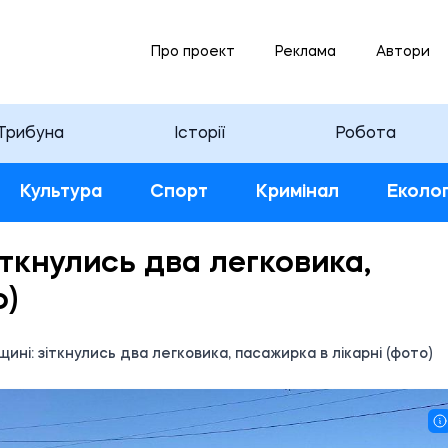
Про проект
Реклама
Автори
Трибуна
Історії
Робота
Культура
Спорт
Кримінал
Еколог
іткнулись два легковика,
о)
ині: зіткнулись два легковика, пасажирка в лікарні (фото)