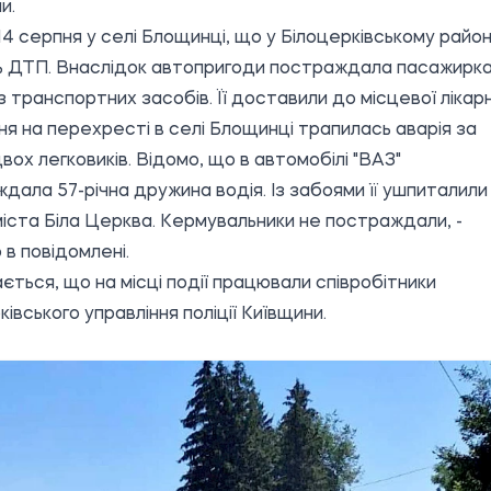
и.
14 серпня у селі Блощинці, що у Білоцерківському район
ь ДТП. Внаслідок автопригоди постраждала пасажирк
з транспортних засобів. Її доставили до місцевої лікарн
ня на перехресті в селі Блощинці трапилась аварія за
двох легковиків. Відомо, що в автомобілі "ВАЗ"
дала 57-річна дружина водія. Із забоями її ушпиталили
 міста Біла Церква. Кермувальники не постраждали, -
 в повідомлені.
ється, що на місці події працювали співробітники
ківського управління поліції Київщини.