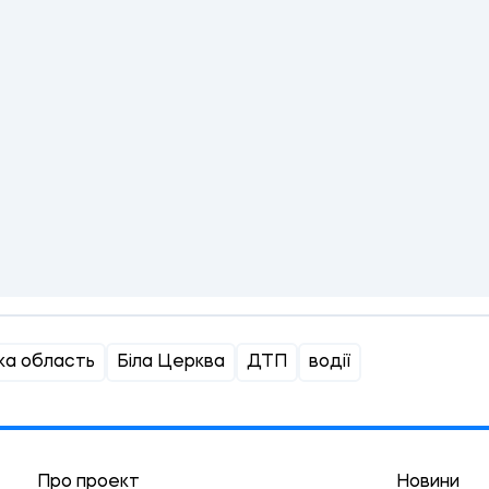
ка область
Біла Церква
ДТП
водії
Про проект
Новини