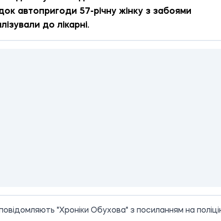
док автопригоди 57-річну жінку з забоями
лізували до лікарні.
повідомляють "Хроніки Обухова" з
посиланням
на поліц