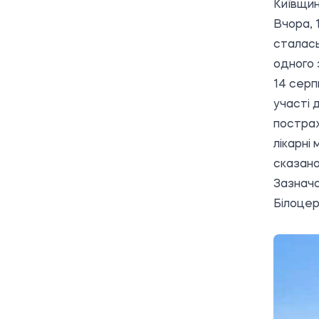
Київщин
Вчора, 
сталас
одного 
14 серп
участі 
постраж
лікарні
сказано
Зазнача
Білоцер