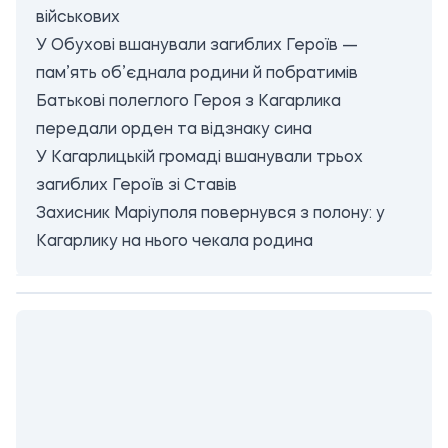
військових
У Обухові вшанували загиблих Героїв —
пам’ять об’єднала родини й побратимів
Батькові полеглого Героя з Кагарлика
передали орден та відзнаку сина
У Кагарлицькій громаді вшанували трьох
загиблих Героїв зі Ставів
Захисник Маріуполя повернувся з полону: у
Кагарлику на нього чекала родина