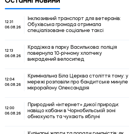
Останні новини
Інклюзивний транспорт для ветеранів:
12:31
Обухівська громада отримала
06.08.26
спеціалізоване соціальне таксі
Крадіжка в парку Василькова: поліція
12:13
повернула 10-річному хлопчику
06.08.26
викрадений велосипед
Кримінальна Біла Церква століття тому: у
12:04
мережі розповіли про бандитське минуле
06.08.26
мікрорайону Олександрія
Природний «інтернет» дикої природи:
12:00
навіщо кабани в Чорнобильській зоні
06.08.26
обнюхують та чухають яблуні
Кулінарні жарти та поради гуманістів: як