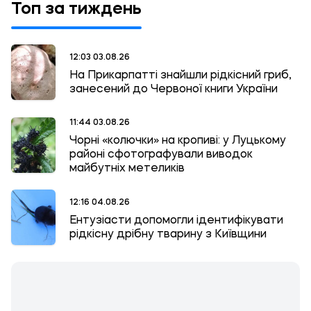
Топ за тиждень
12:03 03.08.26
На Прикарпатті знайшли рідкісний гриб,
занесений до Червоної книги України
11:44 03.08.26
Чорні «колючки» на кропиві: у Луцькому
районі сфотографували виводок
майбутніх метеликів
12:16 04.08.26
Ентузіасти допомогли ідентифікувати
рідкісну дрібну тварину з Київщини