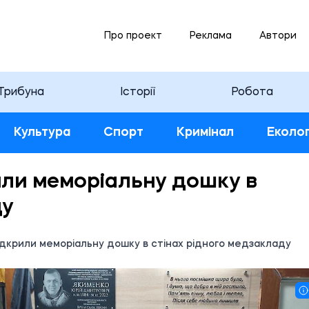
Про проект
Реклама
Автори
Трибуна
Історії
Робота
Культура
Спорт
Кримінал
Еколог
или меморіальну дошку в
ду
ідкрили меморіальну дошку в стінах рідного медзакладу