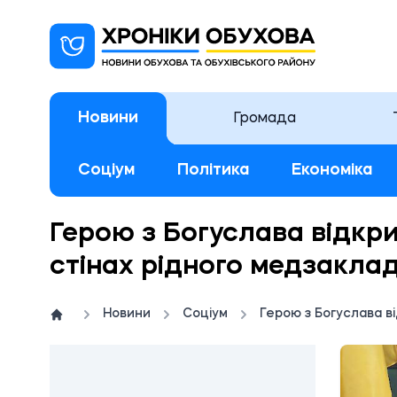
Новини
Громада
Соціум
Політика
Економіка
Герою з Богуслава відкр
стінах рідного медзакла
Новини
Соціум
Герою з Богуслава в