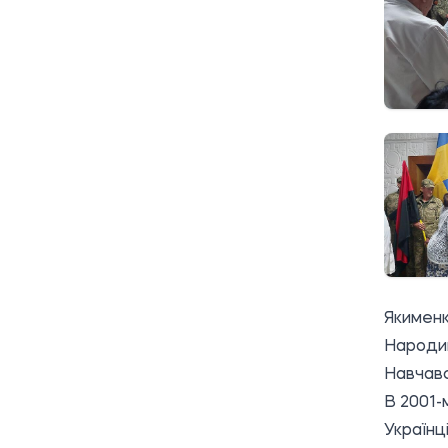
Якимен
Народив
Навчався
В 2001-
Українці