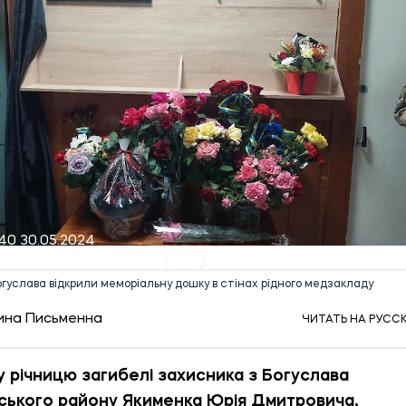
:40 30.05.2024
огуслава відкрили меморіальну дошку в стінах рідного медзакладу
ина Письменна
ЧИТАТЬ НА РУСС
у річницю загибелі захисника з Богуслава
ського району Якименка Юрія Дмитровича,