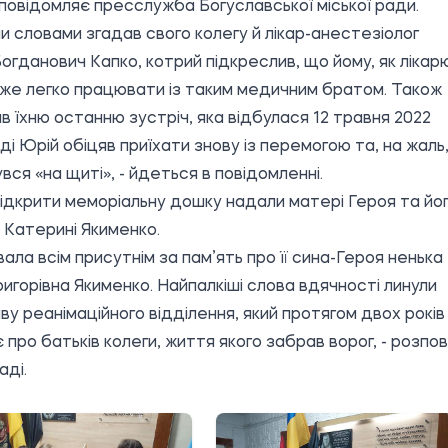
 повідомляє пресслужба
Богуславської міської ради
.
 словами згадав свого колегу й лікар-анестезіолог
огданович Капко, котрий підкреслив, що йому, як лікар
же легко працювати із таким медичним братом. Також
в їхню останню зустріч, яка відбулася 12 травня 2022
оді Юрій обіцяв приїхати знову із перемогою та, на жаль
вся «на щиті», - йдеться в повідомленні.
ідкрити меморіальну дошку надали матері Героя та йо
 Катерині Якименко.
ала всім присутнім за пам’ять про її сина-Героя ненька
ригорівна Якименко. Найпалкіші слова вдячності линули
ву реанімаційного відділення, який протягом двох років
 про батьків колеги, життя якого забрав ворог, - розпов
аді.