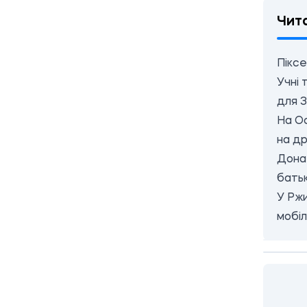
Чит
Піксе
Учні 
для 
На Ос
на д
Донат
батьк
У Ржи
мобіл