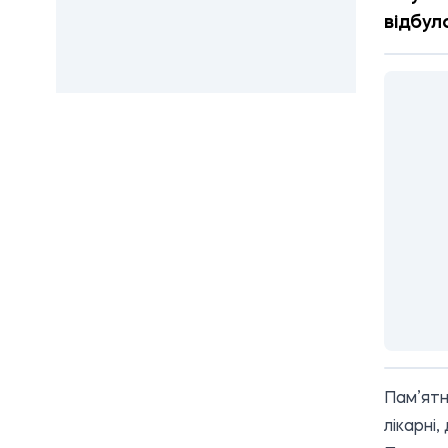
відбул
Пам’ятн
лікарні