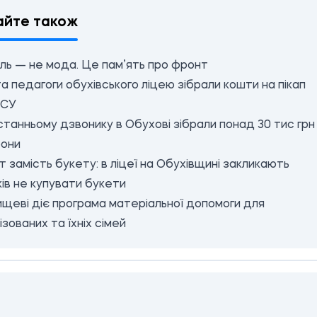
айте також
ль — не мода. Це пам’ять про фронт
та педагоги обухівського ліцею зібрали кошти на пікап
ЗСУ
танньому дзвонику в Обухові зібрали понад 30 тис грн
рони
 замість букету: в ліцеї на Обухівщині закликають
ів не купувати букети
щеві діє програма матеріальної допомоги для
ізованих та їхніх сімей