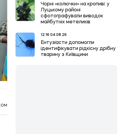
Чорні «колючки» на кропиві: у
Луцькому районі
сфотографували виводок
майбутніх метеликів
12:16 04.08.26
Ентузіасти допомогли
ідентифікувати рідкісну дрібну
тварину з Київщини
КОМ