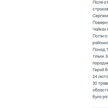
Після о
строков
Сергієм
Поверну
Чайках 
Потім о
районної
Понад 1
тільки.
порадни
Герой б
24 люто
30 трав
області
було ря