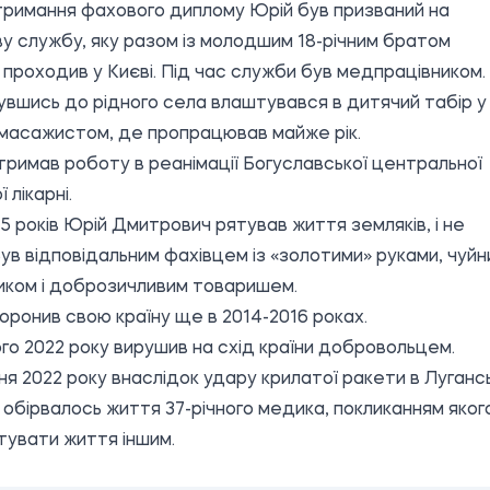
тримання фахового диплому Юрій був призваний на
у службу, яку разом із молодшим 18-річним братом
 проходив у Києві. Під час служби був медпрацівником.
вшись до рідного села влаштувався в дитячий табір у
масажистом, де пропрацював майже рік.
тримав роботу в реанімації Богуславської центральної
 лікарні.
5 років Юрій Дмитрович рятував життя земляків, і не
 Був відповідальним фахівцем із «золотими» руками, чуй
ком і доброзичливим товаришем.
оронив свою країну ще в 2014-2016 роках.
го 2022 року вирушив на схід країни добровольцем.
ня 2022 року внаслідок удару крилатої ракети в Лугансь
 обірвалось життя 37-річного медика, покликанням яког
тувати життя іншим.