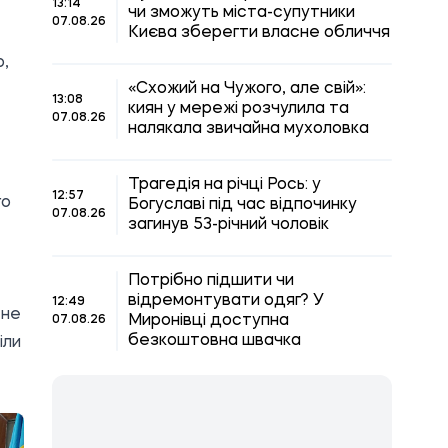
13:14
чи зможуть міста-супутники
07.08.26
Києва зберегти власне обличчя
ю,
«Схожий на Чужого, але свій»:
13:08
киян у мережі розчулила та
07.08.26
налякала звичайна мухоловка
,
Трагедія на річці Рось: у
12:57
го
Богуславі під час відпочинку
07.08.26
загинув 53-річний чоловік
Потрібно підшити чи
відремонтувати одяг? У
12:49
 не
Миронівці доступна
07.08.26
безкоштовна швачка
іли