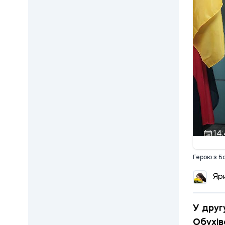
14
Герою з Б
Яр
У друг
Обухів