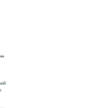
ним
кій
о