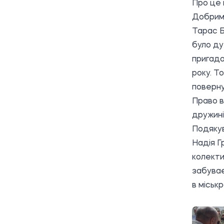
Про це
Добрими
Тарас Б
було ду
пригада
року. Т
поверну
Право в
дружині
Подякув
Надія Г
колекти
забуває
в міськр