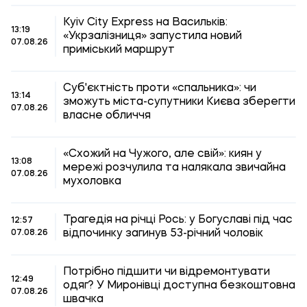
Kyiv City Express на Васильків:
13:19
«Укрзалізниця» запустила новий
07.08.26
приміський маршрут
Суб'єктність проти «спальника»: чи
13:14
зможуть міста-супутники Києва зберегти
07.08.26
власне обличчя
«Схожий на Чужого, але свій»: киян у
13:08
мережі розчулила та налякала звичайна
07.08.26
мухоловка
Трагедія на річці Рось: у Богуславі під час
12:57
відпочинку загинув 53-річний чоловік
07.08.26
Потрібно підшити чи відремонтувати
12:49
одяг? У Миронівці доступна безкоштовна
07.08.26
швачка