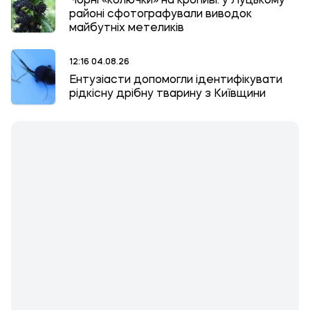
Чорні «колючки» на кропиві: у Луцькому
районі сфотографували виводок
майбутніх метеликів
12:16 04.08.26
Ентузіасти допомогли ідентифікувати
рідкісну дрібну тварину з Київщини