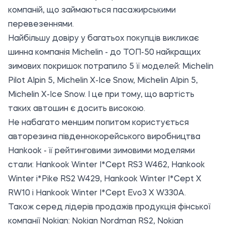
компаній, що займаються пасажирськими
перевезеннями.
Найбільшу довіру у багатьох покупців викликає
шинна компанія Michelin - до ТОП-50 найкращих
зимових покришок потрапило 5 її моделей: Michelin
Pilot Alpin 5, Michelin X-Ice Snow, Michelin Alpin 5,
Michelin X-Ice Snow. І це при тому, що вартість
таких автошин є досить високою.
Не набагато меншим попитом користується
авторезина південнокорейського виробництва
Hankook - її рейтинговими зимовими моделями
стали: Hankook Winter I*Cept RS3 W462, Hankook
Winter i*Pike RS2 W429, Hankook Winter I*Cept X
RW10 і Hankook Winter I*Cept Evo3 X W330A.
Також серед лідерів продажів продукція фінської
компанії Nokian: Nokian Nordman RS2, Nokian