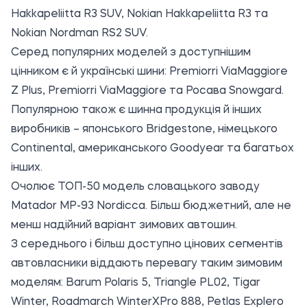
Hakkapeliitta R3 SUV, Nokian Hakkapeliitta R3 та
Nokian Nordman RS2 SUV.
Серед популярних моделей з доступнішим
цінником є й українські шини: Premiorri ViaMaggiore
Z Plus, Premiorri ViaMaggiore та Росава Snowgard.
Популярною також є шинна продукція й інших
виробників – японського
Bridgestone
, німецького
Continental, американського Goodyear та багатьох
інших.
Очолює ТОП-50 модель словацького заводу
Matador MP-93 Nordicca. Більш бюджетний, але не
менш надійний варіант зимових автошин.
З середнього і більш доступно цінових сегментів
автовласники віддають перевагу таким зимовим
моделям: Barum Polaris 5, Triangle PL02, Tigar
Winter, Roadmarch WinterXPro 888, Petlas Explero