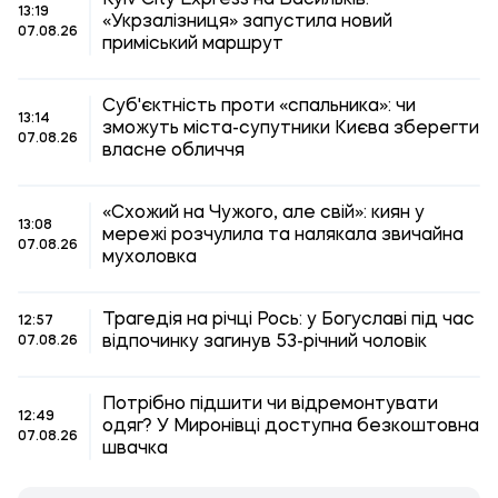
Kyiv City Express на Васильків:
13:19
«Укрзалізниця» запустила новий
07.08.26
приміський маршрут
Суб'єктність проти «спальника»: чи
13:14
зможуть міста-супутники Києва зберегти
07.08.26
власне обличчя
«Схожий на Чужого, але свій»: киян у
13:08
мережі розчулила та налякала звичайна
07.08.26
мухоловка
Трагедія на річці Рось: у Богуславі під час
12:57
відпочинку загинув 53-річний чоловік
07.08.26
Потрібно підшити чи відремонтувати
12:49
одяг? У Миронівці доступна безкоштовна
07.08.26
швачка