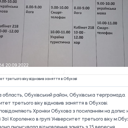
24 20.09.2022
ет третього віку відновив заняття в Обухові
а область, Обухівський район, Обухівська тергромада.
итет третього віку відновив заняття в Обухові.
повідомляють Хроніки Обухова з посиланням на допис 
і Зої Короленко в групі
Університет третього віку м.Обу
вона анонсувала відновлення занять з 15 вересня.