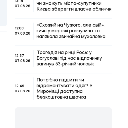
13:14
чи зможуть міста-супутники
07.08.26
Києва зберегти власне обличчя
«Схожий на Чужого, але свій»:
13:08
киян у мережі розчулила та
07.08.26
налякала звичайна мухоловка
Трагедія на річці Рось: у
12:57
Богуславі під час відпочинку
07.08.26
загинув 53-річний чоловік
Потрібно підшити чи
відремонтувати одяг? У
12:49
Миронівці доступна
07.08.26
безкоштовна швачка