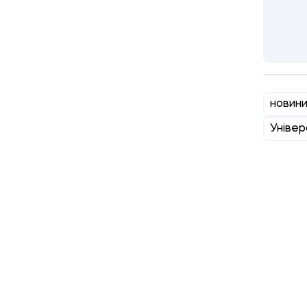
новин
Універ