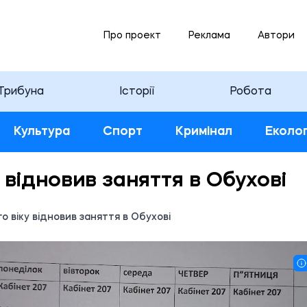
Про проект
Реклама
Автори
Трибуна
Історії
Робота
Культура
Спорт
Кримінал
Еколог
 відновив заняття в Обухові
о віку відновив заняття в Обухові