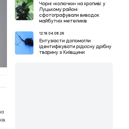
Чорні «колючки» на кропиві: у
Луцькому районі
сфотографували виводок
майбутніх метеликів
12:16 04.08.26
Ентузіасти допомогли
ідентифікувати рідкісну дрібну
тварину з Київщини
на
хів
.