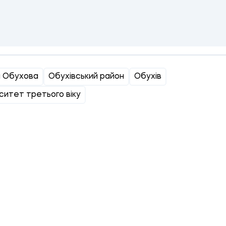
и Обухова
Обухівський район
Обухів
ситет третього віку