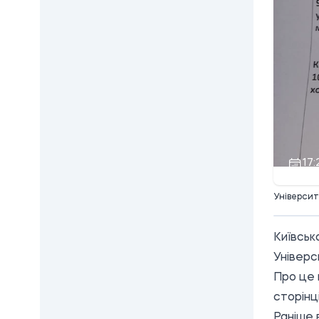
17:
Університ
Київськ
Універс
Про це 
сторінц
Раніше 