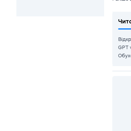
Чит
Відкр
GPT v
Обухо