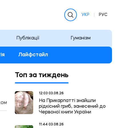
УКР
РУС
Публікації
Гуманізм
ія
Лайфстайл
Топ за тиждень
12:03 03.08.26
На Прикарпатті знайшли
КОМ
рідкісний гриб, занесений до
Червоної книги України
11:44 03.08.26