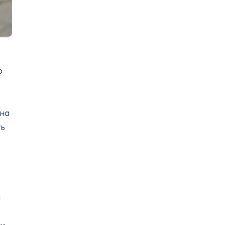
о
 на
ть
и