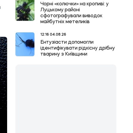
Чорні «колючки» на кропиві: у
ы
Луцькому районі
сфотографували виводок
майбутніх метеликів
12:16 04.08.26
Ентузіасти допомогли
ідентифікувати рідкісну дрібну
тварину з Київщини