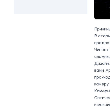
Причины
В стары
предлож
Чипсет.
сложных
Дизайн.
вами. A
про-мод
камеру 
Камеры.
Оптиче
и макси