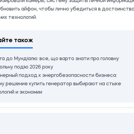
изировали камеры, систему защиты личной информаци
бновить айфон, чтобы лично убедиться в достоинств
их технологий.
айте також
а до Мундіалю: все, що варто знати про головну
ольну подію 2026 року
нерный подход к энергобезопасности бизнеса:
му решение купить генератор выбирают на стыке
ологий и экономии