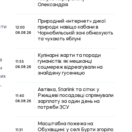
Олександрія
Природний «інтернет» дикої
сти
природи: навіщо кабани в
12:00
Чорнобильській зоні обнюхують
06.08.26
та чухають яблуні
Кулінарні жарти та поради
з
гуманістів: як мешканці
11:55
соцмереж відреагували на
06.08.26
и
знайдену гусеницю
сих
,
Автівка, Starlink та сітки: у
Ржищеві посадовці спрямували
11:40
зарплату за один день на
06.08.26
потреби ЗСУ
Масштабна пожежа на
Обухівщині: у селі Бурти згоріло
11:31