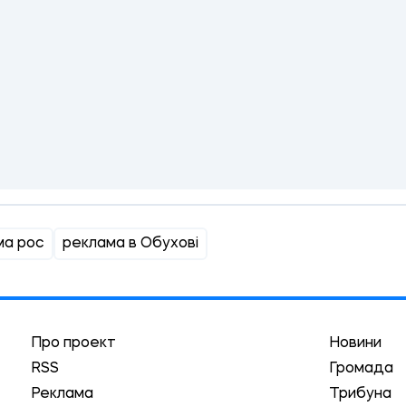
ма рос
реклама в Обухові
Про проект
Новини
RSS
Громада
Реклама
Трибуна