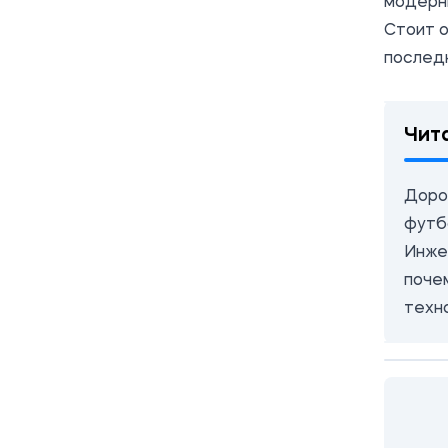
модерн
Стоит о
последн
Чит
Дорог
футб
Инже
поче
техн