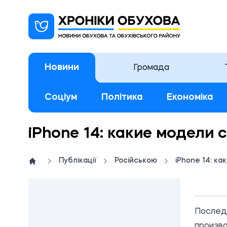
Новини
Громада
Соціум
Політика
Економіка
iPhone 14: какие модели 
Публікації
Російською
iPhone 14: к
09:
РЕКЛ
Послед
произво