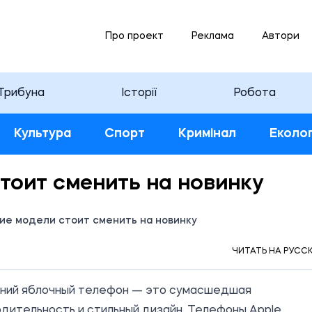
Про проект
Реклама
Автори
Трибуна
Історії
Робота
Культура
Спорт
Кримінал
Еколог
стоит сменить на новинку
акие модели стоит сменить на новинку
36 23.09.2022
ЧИТАТЬ НА РУСС
АМА
ний яблочный телефон — это сумасшедшая
дительность и стильный дизайн. Телефоны Apple