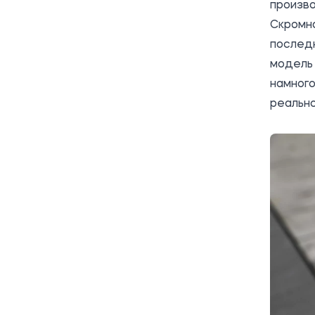
произво
Скромна
послед
модель 
намного
реально