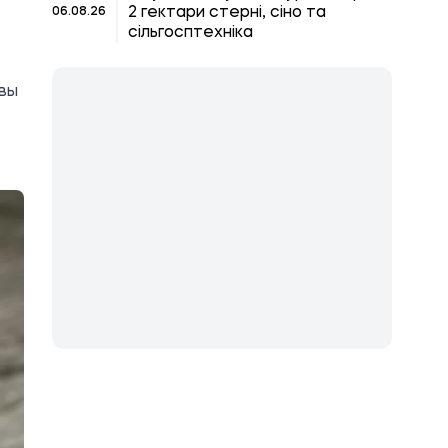
2 гектари стерні, сіно та
06.08.26
сільгосптехніка
ивы