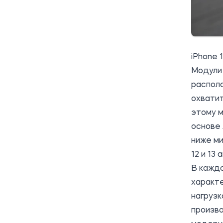
iPhone 
Модули 
распол
охватит
этому м
основе 
ниже ми
12 и 13
В каждо
характе
нагруз
произво