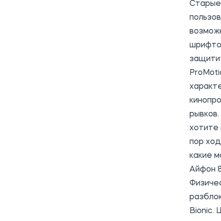
Старые 
пользо
возмож
шрифто
защитит
ProMoti
характе
кинопро
рывков
хотите 
пор ход
какие м
Айфон 8
Физиче
разблок
Bionic.