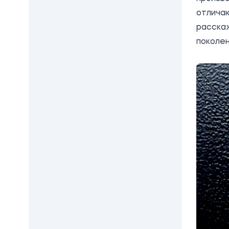
отлича
расскаж
поколен