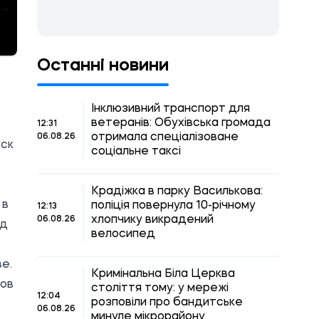
Останні новини
Інклюзивний транспорт для
ветеранів: Обухівська громада
12:31
отримала спеціалізоване
06.08.26
уск
соціальне таксі
Крадіжка в парку Василькова:
 в
поліція повернула 10-річному
12:13
хлопчику викрадений
06.08.26
од
велосипед
е.
Кримінальна Біла Церква
дов
століття тому: у мережі
12:04
розповіли про бандитське
06.08.26
минуле мікрорайону