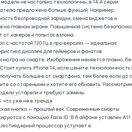
модели не настолько технологичны, в 14-й серии
вателю предложено больше функций. Например,
ность беспроводной зарядки, смена виджетов и
в на главном экране. Повышенная система безопасно
 от хакеров и попыток взлома.
on с частотой 120 Гц в про-версиях — идеальная
ристика дисплея для геймеров и фанатов
смотра на смарте. Изображение меняется плавно, бе
. Стоит
купить iPhone
14, если цените технологичность 
получать большее от смартфона, тем более если до 
ите со стареньким и хотите его обновить. Рассмотрим
одели устарели и требуют замены.
: что уже не в тренде
ская кнопка — прошлый век. Современные смарты
ируются с помощью Face ID. В 8 айфоне уставлен A11
 Шестиядерный процессор уступает в