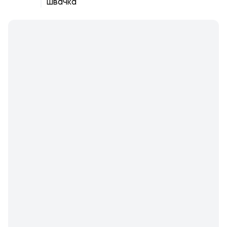
швачка