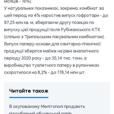
місяців - 16%).
У натуральних показниках, зокрема, комбінат за
цей період на 4% наростив випуск гофротари - до
97,25 млн кв. м, зберігаючи другу позицію по
випуску цієї продукції після Рубіжанського КТК
(спільно з Трипільським пакувальним комбінатом).
Випуск паперу-основи для санітарно-гігієнічної
продукції зберігся майже на рівні аналогічного
періоду 2020 року - до 35,14 тис. тонн, а
виробництво туалетного паперу в рулончиках
скоротилося на 8,2% - до 178,14 млн шт.
Читайте також
В окупованому Мелітополі продають