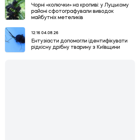
Чорні «колючки» на кропиві: у Луцькому
районі сфотографували виводок
майбутніх метеликів
12:16 04.08.26
Ентузіасти допомогли ідентифікувати
рідкісну дрібну тварину з Київщини