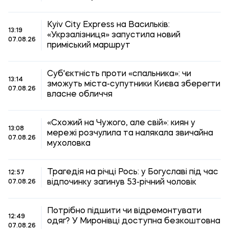
Kyiv City Express на Васильків:
13:19
«Укрзалізниця» запустила новий
07.08.26
приміський маршрут
Суб'єктність проти «спальника»: чи
13:14
зможуть міста-супутники Києва зберегти
07.08.26
власне обличчя
«Схожий на Чужого, але свій»: киян у
13:08
мережі розчулила та налякала звичайна
07.08.26
мухоловка
Трагедія на річці Рось: у Богуславі під час
12:57
відпочинку загинув 53-річний чоловік
07.08.26
Потрібно підшити чи відремонтувати
12:49
одяг? У Миронівці доступна безкоштовна
07.08.26