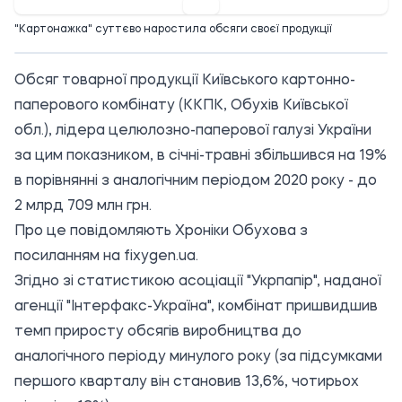
"Картонажка" суттєво наростила обсяги своєї продукції
Обсяг товарної продукції Київського картонно-
паперового комбінату (ККПК, Обухів Київської
обл.), лідера целюлозно-паперової галузі України
за цим показником, в січні-травні збільшився на 19%
в порівнянні з аналогічним періодом 2020 року - до
2 млрд 709 млн грн.
Про це повідомляють Хроніки Обухова з
посиланням
на fixygen.ua.
Згідно зі статистикою асоціації "Укрпапір", наданої
агенції "Інтерфакс-Україна", комбінат пришвидшив
темп приросту обсягів виробництва до
аналогічного періоду минулого року (за підсумками
першого кварталу він становив 13,6%, чотирьох