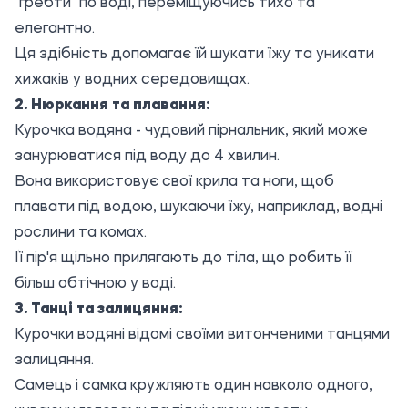
"гребти" по воді, переміщуючись тихо та
елегантно.
Ця здібність допомагає їй шукати їжу та уникати
хижаків у водних середовищах.
2. Нюркання та плавання:
Курочка водяна - чудовий пірнальник, який може
занурюватися під воду до 4 хвилин.
Вона використовує свої крила та ноги, щоб
плавати під водою, шукаючи їжу, наприклад, водні
рослини та комах.
Її пір'я щільно прилягають до тіла, що робить її
більш обтічною у воді.
3. Танці та залицяння:
Курочки водяні відомі своїми витонченими танцями
залицяння.
Самець і самка кружляють один навколо одного,