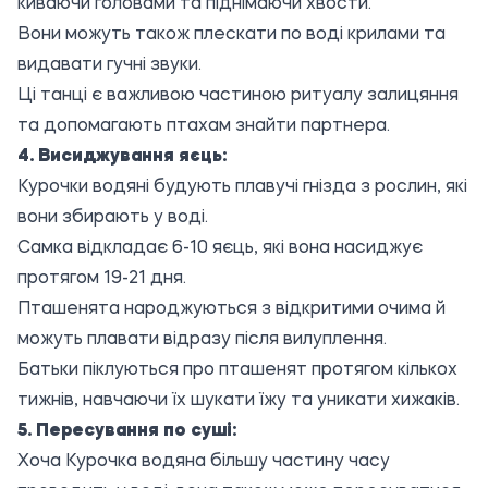
киваючи головами та піднімаючи хвости.
Вони можуть також плескати по воді крилами та
видавати гучні звуки.
Ці танці є важливою частиною ритуалу залицяння
та допомагають птахам знайти партнера.
4. Висиджування яєць:
Курочки водяні будують плавучі гнізда з рослин, які
вони збирають у воді.
Самка відкладає 6-10 яєць, які вона насиджує
протягом 19-21 дня.
Пташенята народжуються з відкритими очима й
можуть плавати відразу після вилуплення.
Батьки піклуються про пташенят протягом кількох
тижнів, навчаючи їх шукати їжу та уникати хижаків.
5. Пересування по суші:
Хоча Курочка водяна більшу частину часу