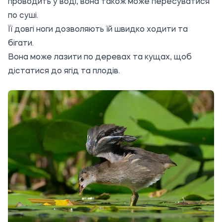
проводить у воді, вона також може пересуватися
по суші.
Її довгі ноги дозволяють їй швидко ходити та
бігати.
Вона може лазити по деревах та кущах, щоб
дістатися до ягід та плодів.