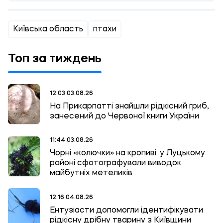
Київська область
птахи
Топ за тиждень
12:03 03.08.26
На Прикарпатті знайшли рідкісний гриб,
занесений до Червоної книги України
11:44 03.08.26
Чорні «колючки» на кропиві: у Луцькому
районі сфотографували виводок
майбутніх метеликів
12:16 04.08.26
Ентузіасти допомогли ідентифікувати
рідкісну дрібну тварину з Київщини