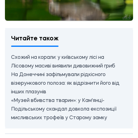
Читайте також
Схожий на корали: у київському лісі на
Лісовому масиві виявили дивовижний гриб
На Донеччині зафільмували рідкісного
візерункового полоза: як відрізнити його від
інших плазунів
«Музей вбивства тварин»: у Кам'янці-
Подільському скандал довкола експозиції
мисливських трофеїв у Старому замку