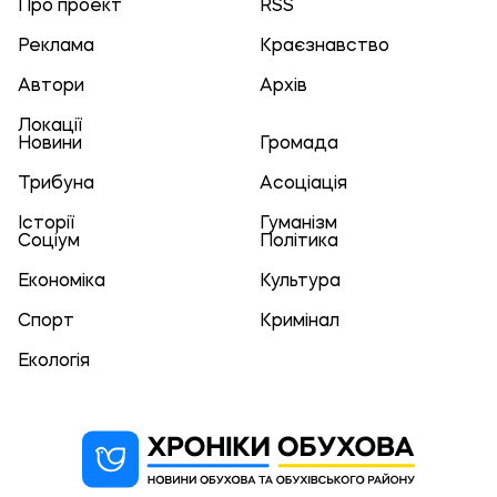
Про проект
RSS
Реклама
Краєзнавство
Автори
Архів
Локації
Новини
Громада
Трибуна
Асоціація
Історії
Гуманізм
Соціум
Політика
Економіка
Культура
Спорт
Кримінал
Екологія