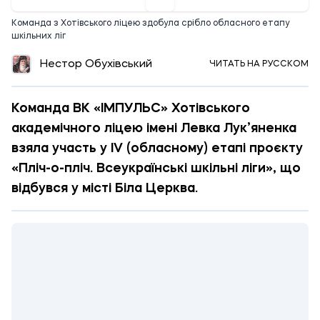
Команда з Хотівського ліцею здобула срібло обласного етапу
шкільних ліг
Нестор Обухівський
ЧИТАТЬ НА РУССКОМ
Команда ВК «ІМПУЛЬС» Хотівського
академічного ліцею імені Левка Лук’яненка
взяла участь у IV (обласному) етапі проєкту
«Пліч-о-пліч. Всеукраїнські шкільні ліги», що
відбувся у місті Біла Церква.