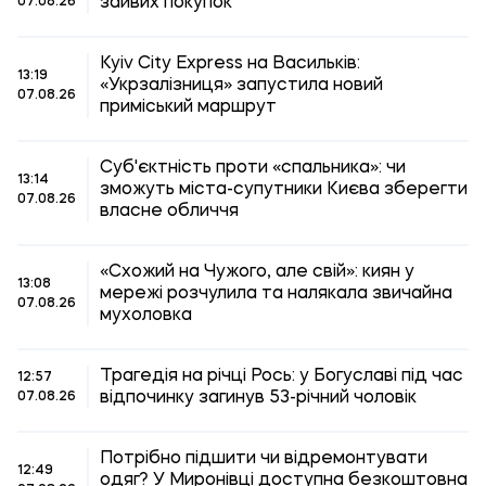
зайвих покупок
07.08.26
Kyiv City Express на Васильків:
13:19
«Укрзалізниця» запустила новий
07.08.26
приміський маршрут
Суб'єктність проти «спальника»: чи
13:14
зможуть міста-супутники Києва зберегти
07.08.26
власне обличчя
«Схожий на Чужого, але свій»: киян у
13:08
мережі розчулила та налякала звичайна
07.08.26
мухоловка
Трагедія на річці Рось: у Богуславі під час
12:57
відпочинку загинув 53-річний чоловік
07.08.26
Потрібно підшити чи відремонтувати
12:49
одяг? У Миронівці доступна безкоштовна