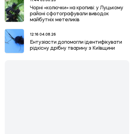
11:44 03.08.26
Чорні «колючки» на кропиві: у Луцькому
районі сфотографували виводок
майбутніх метеликів
12:16 04.08.26
Ентузіасти допомогли ідентифікувати
рідкісну дрібну тварину з Київщини