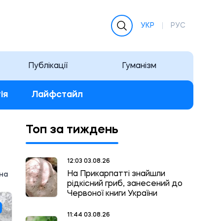
УКР
РУС
Публікації
Гуманізм
ія
Лайфстайл
Топ за тиждень
12:03 03.08.26
На Прикарпатті знайшли
на
рідкісний гриб, занесений до
Червоної книги України
11:44 03.08.26