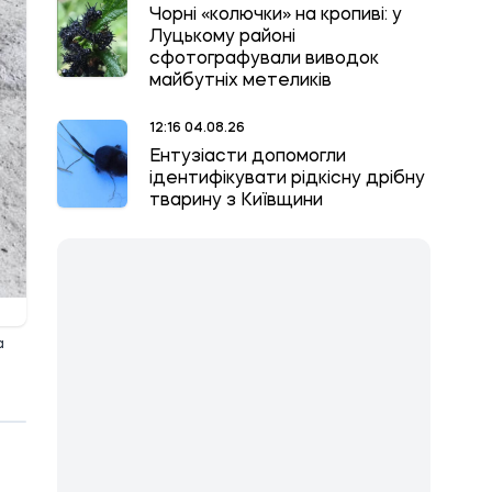
Чорні «колючки» на кропиві: у
Луцькому районі
сфотографували виводок
майбутніх метеликів
12:16 04.08.26
Ентузіасти допомогли
ідентифікувати рідкісну дрібну
тварину з Київщини
а