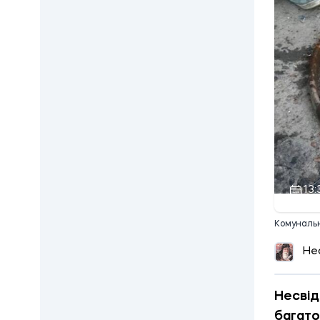
13:
Комунальн
Не
Несвід
багато