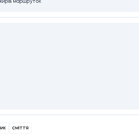
жирів маршруток
лик
сміття