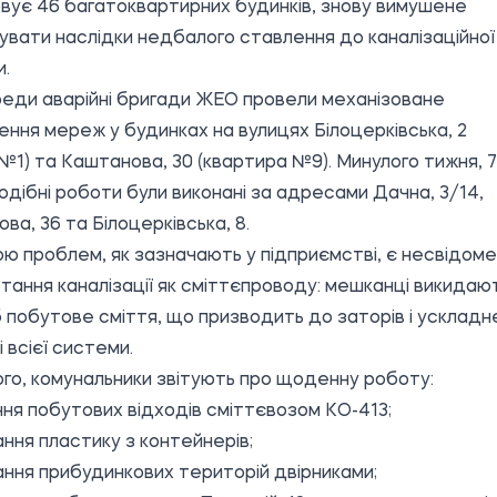
вує 46 багатоквартирних будинків, знову вимушене
вувати наслідки недбалого ставлення до каналізаційної
.
реди аварійні бригади ЖЕО провели механізоване
ння мереж у будинках на вулицях Білоцерківська, 2
д №1) та Каштанова, 30 (квартира №9). Минулого тижня, 7
подібні роботи були виконані за адресами Дачна, 3/14,
ва, 36 та Білоцерківська, 8.
ю проблем, як зазначають у підприємстві, є несвідоме
тання каналізації як сміттєпроводу: мешканці викидаю
 побутове сміття, що призводить до заторів і ускладн
 всієї системи.
ого, комунальники звітують про щоденну роботу:
ня побутових відходів сміттєвозом КО-413;
ння пластику з контейнерів;
ння прибудинкових територій двірниками;