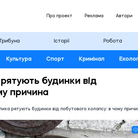
Про проект
Реклама
Автори
Трибуна
Історії
Робота
Культура
Спорт
Кримінал
Еколог
рятують будинки від
му причина
ика рятують будинки від побутового колапсу: в чому причи