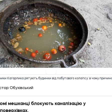
32 17.07.2025
ики Кагарлика рятують будинки від побутового колапсу: в чому причин
стор Обухівський
омі мешканці блокують каналізацію у
поверхівках.