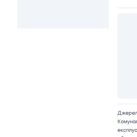
Джерел
Комунал
експлуа