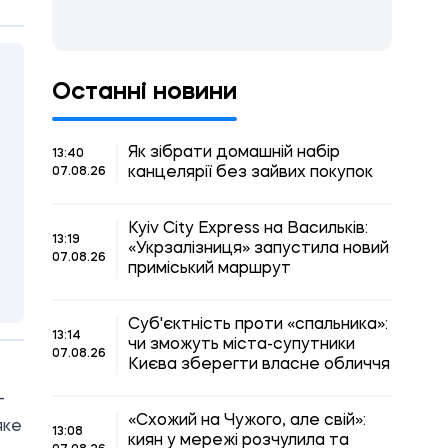
Останні новини
Як зібрати домашній набір
13:40
канцелярії без зайвих покупок
07.08.26
Kyiv City Express на Васильків:
13:19
«Укрзалізниця» запустила новий
07.08.26
приміський маршрут
Суб'єктність проти «спальника»:
13:14
чи зможуть міста-супутники
07.08.26
Києва зберегти власне обличчя
-
«Схожий на Чужого, але свій»:
яке
13:08
киян у мережі розчулила та