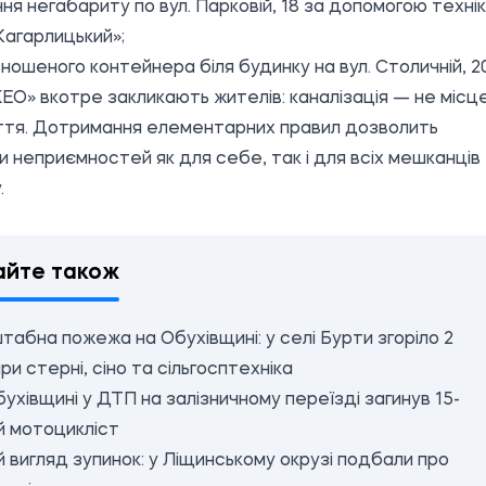
ня негабариту по вул. Парковій, 18 за допомогою техні
Кагарлицький»;
зношеного контейнера біля будинку на вул. Столичній, 20
ЕО» вкотре закликають жителів: каналізація — не місц
ття. Дотримання елементарних правил дозволить
и неприємностей як для себе, так і для всіх мешканців
.
айте також
абна пожежа на Обухівщині: у селі Бурти згоріло 2
ри стерні, сіно та сільгосптехніка
ухівщині у ДТП на залізничному переїзді загинув 15-
й мотоцикліст
 вигляд зупинок: у Ліщинському окрузі подбали про