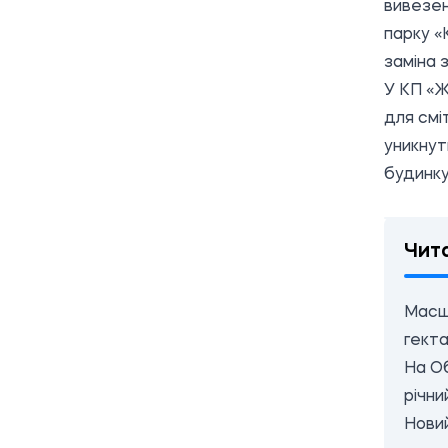
вивезен
парку «
заміна 
У КП «Ж
для смі
уникнут
будинку
Чит
Масшт
гекта
На Об
річни
Новий