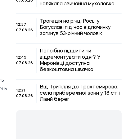
07.08.26
налякала звичайна мухоловка
Трагедія на річці Рось: у
12:57
Богуславі під час відпочинку
07.08.26
загинув 53-річний чоловік
Потрібно підшити чи
відремонтувати одяг? У
12:49
Миронівці доступна
07.08.26
безкоштовна швачка
ть
Від Трипілля до Трахтемирова:
ень
12:31
села прибережної зони у 18 ст. і
07.08.26
Лівий берег