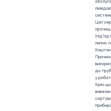
обслуго
ліквідо
системи
Цієї се
прочище
(під’їз
липня, 
Каштано
Причино
викорис
до труб
у роботі
Крім ць
вивезен
сортува
прибира