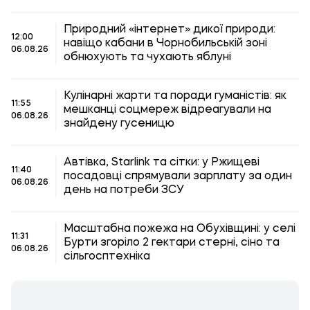
Природний «інтернет» дикої природи:
12:00
навіщо кабани в Чорнобильській зоні
06.08.26
обнюхують та чухають яблуні
Кулінарні жарти та поради гуманістів: як
11:55
мешканці соцмереж відреагували на
06.08.26
знайдену гусеницю
Автівка, Starlink та сітки: у Ржищеві
11:40
посадовці спрямували зарплату за один
06.08.26
день на потреби ЗСУ
Масштабна пожежа на Обухівщині: у селі
11:31
Бурти згоріло 2 гектари стерні, сіно та
06.08.26
сільгосптехніка