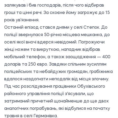
залякував і бив господарів, після чого відбирав
гроші та цінні речі. За скоєне йому загрожує до 15
років ув'язнення.
Останній епізод стався днями у селі Степок. До
поліції звернулася 50-річна місцева мешканка, до
оселі якої вночі вдерся невідомий. Погрожуючи
жінці ножем та викруткою, нападник відібрав
мобільний телефон, а також заощадження — 400
доларів та 250 євро. Завдяки спільним зусиллям
поліцейських та небайдужих громадян, грабіжника
вдалося наздогнати неподалік від місця злочину.
Під час розслідування працівники Обухівського
районного управління поліції з'ясували, що
затриманий причетний щонайменше до ще двох
аналогічних пограбувань, які відбулися на початку
травня в селі Германівка.