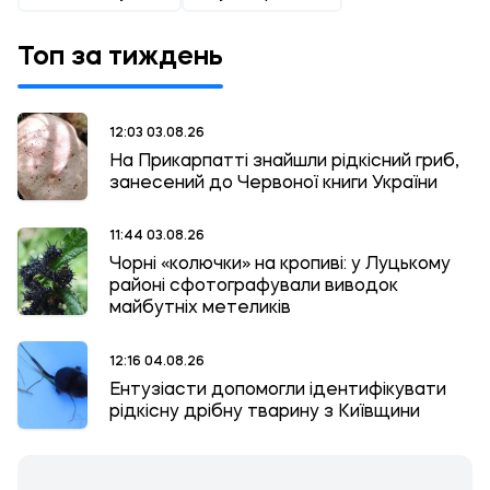
Топ за тиждень
12:03 03.08.26
На Прикарпатті знайшли рідкісний гриб,
занесений до Червоної книги України
11:44 03.08.26
Чорні «колючки» на кропиві: у Луцькому
районі сфотографували виводок
майбутніх метеликів
12:16 04.08.26
Ентузіасти допомогли ідентифікувати
рідкісну дрібну тварину з Київщини