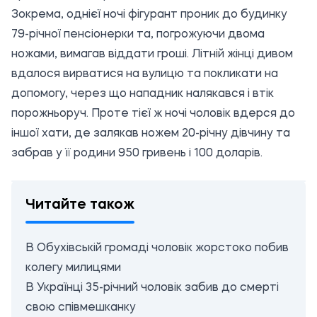
Зокрема, однієї ночі фігурант проник до будинку
79-річної пенсіонерки та, погрожуючи двома
ножами, вимагав віддати гроші. Літній жінці дивом
вдалося вирватися на вулицю та покликати на
допомогу, через що нападник налякався і втік
порожньоруч. Проте тієї ж ночі чоловік вдерся до
іншої хати, де залякав ножем 20-річну дівчину та
забрав у її родини 950 гривень і 100 доларів.
Читайте також
В Обухівській громаді чоловік жорстоко побив
колегу милицями
В Українці 35-річний чоловік забив до смерті
свою співмешканку