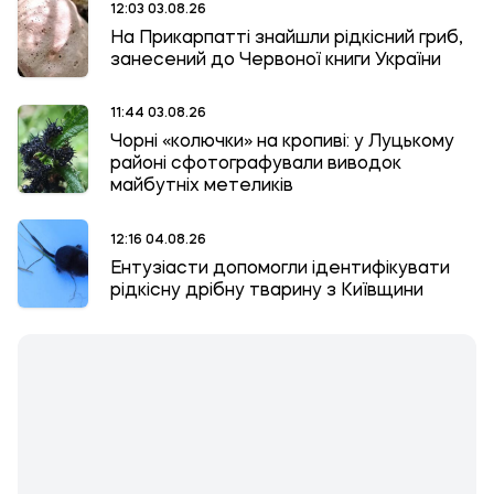
12:03 03.08.26
На Прикарпатті знайшли рідкісний гриб,
занесений до Червоної книги України
11:44 03.08.26
Чорні «колючки» на кропиві: у Луцькому
районі сфотографували виводок
майбутніх метеликів
12:16 04.08.26
Ентузіасти допомогли ідентифікувати
рідкісну дрібну тварину з Київщини