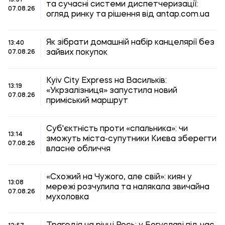
13:51
та сучасні системи диспетчеризації:
07.08.26
огляд ринку та рішення від antap.com.ua
Як зібрати домашній набір канцелярії без
13:40
зайвих покупок
07.08.26
Kyiv City Express на Васильків:
13:19
«Укрзалізниця» запустила новий
07.08.26
приміський маршрут
Суб'єктність проти «спальника»: чи
13:14
зможуть міста-супутники Києва зберегти
07.08.26
власне обличчя
«Схожий на Чужого, але свій»: киян у
13:08
мережі розчулила та налякала звичайна
07.08.26
мухоловка