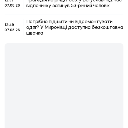
Трагедія на річці Рось: у Богуславі під час
12:57
відпочинку загинув 53-річний чоловік
07.08.26
Потрібно підшити чи відремонтувати
12:49
одяг? У Миронівці доступна безкоштовна
07.08.26
швачка