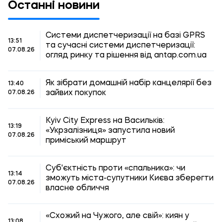
Останні новини
Системи диспетчеризації на базі GPRS
13:51
та сучасні системи диспетчеризації:
07.08.26
огляд ринку та рішення від antap.com.ua
Як зібрати домашній набір канцелярії без
13:40
зайвих покупок
07.08.26
Kyiv City Express на Васильків:
13:19
«Укрзалізниця» запустила новий
07.08.26
приміський маршрут
Суб'єктність проти «спальника»: чи
13:14
зможуть міста-супутники Києва зберегти
07.08.26
власне обличчя
«Схожий на Чужого, але свій»: киян у
13:08