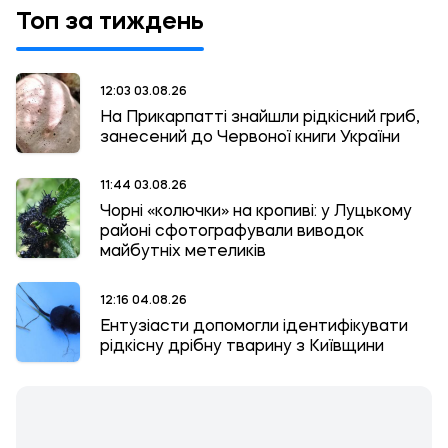
Топ за тиждень
12:03 03.08.26
На Прикарпатті знайшли рідкісний гриб,
занесений до Червоної книги України
11:44 03.08.26
Чорні «колючки» на кропиві: у Луцькому
районі сфотографували виводок
майбутніх метеликів
12:16 04.08.26
Ентузіасти допомогли ідентифікувати
рідкісну дрібну тварину з Київщини