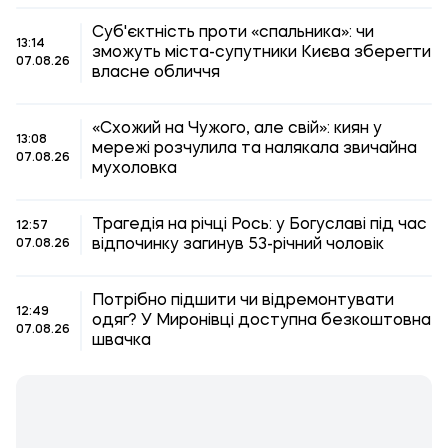
Суб'єктність проти «спальника»: чи
13:14
зможуть міста-супутники Києва зберегти
07.08.26
власне обличчя
«Схожий на Чужого, але свій»: киян у
13:08
мережі розчулила та налякала звичайна
07.08.26
мухоловка
Трагедія на річці Рось: у Богуславі під час
12:57
відпочинку загинув 53-річний чоловік
07.08.26
Потрібно підшити чи відремонтувати
12:49
одяг? У Миронівці доступна безкоштовна
07.08.26
швачка