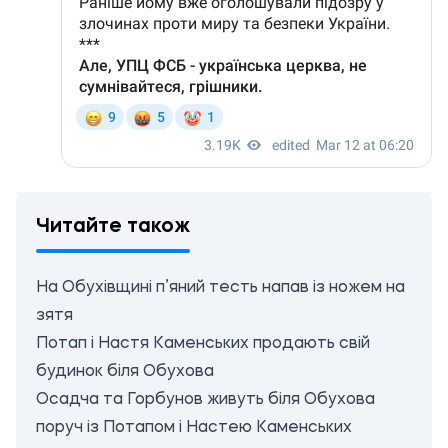
Читайте також
На Обухівщині п’яний тесть напав із ножем на
зятя
Потап і Настя Каменських продають свій
будинок біля Обухова
Осадча та Горбунов живуть біля Обухова
поруч із Потапом і Настею Каменських