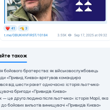
айте також
ія бойового братерства: як військовослужбовець
ади «Привид Києва» врятував командира
вся від шести ракет одночасно: історія льотчика-
щувача бригади «Привидів Києва»
к — це друга людина після льотчика»: історія Марії, яка
 до бойових вильотів винищувачі «Привидів Києва»