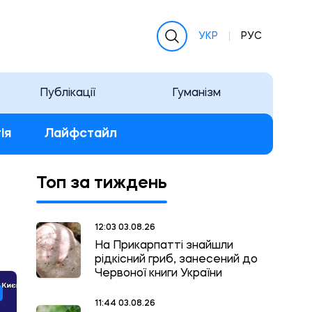
УКР
РУС
Публікації
Гуманізм
ія
Лайфстайл
Топ за тиждень
12:03 03.08.26
На Прикарпатті знайшли
рідкісний гриб, занесений до
Червоної книги України
11:44 03.08.26