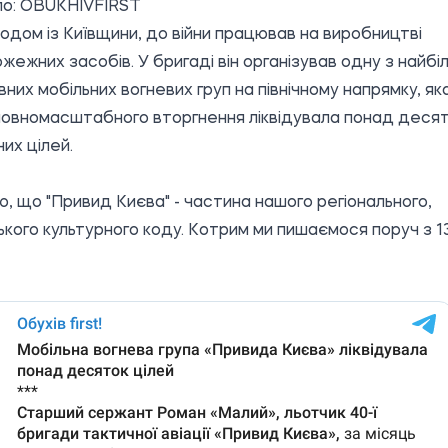
о:
OBUKHIVFIRST
одом із Київщини, до війни працював на виробництві
жежних засобів. У бригаді він організував одну з найбі
них мобільних вогневих груп на північному напрямку, як
повномасштабного вторгнення ліквідувала понад деся
них цілей.
, що "Привид Києва" - частина нашого регіонального,
ького культурного коду. Котрим ми пишаємося поруч з 1