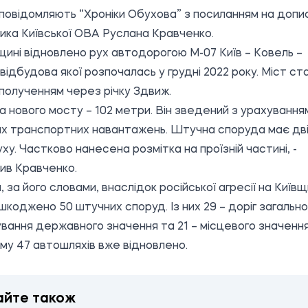
повідомляють “Хроніки Обухова” з посиланням на
допи
ика Київської ОВА Руслана Кравченко.
щині відновлено рух автодорогою М-07 Київ – Ковель –
 відбудова якої розпочалась у грудні 2022 року. Міст ст
полученням через річку Здвиж.
 нового мосту – 102 метри. Він зведений з урахування
х транспортних навантажень. Штучна споруда має дв
уху. Частково нанесена розмітка на проїзній частині, -
ив Кравченко.
, за його словами, внаслідок російської агресії на Київщ
шкоджено 50 штучних споруд. Із них 29 – доріг загально
вання державного значення та 21 – місцевого значення
му 47 автошляхів вже відновлено.
айте також