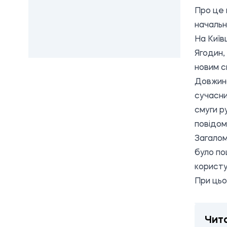
Про це 
начальн
На Київ
Ягодин,
новим с
Довжина
сучасни
смуги р
повідом
Загалом
було по
користу
При цьо
Чит