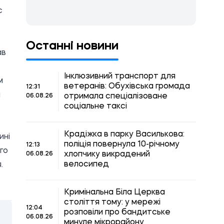
с
Останні новини
ав
Інклюзивний транспорт для
м
ветеранів: Обухівська громада
12:31
і
отримала спеціалізоване
06.08.26
соціальне таксі
Крадіжка в парку Василькова:
ині
поліція повернула 10-річному
12:13
го
хлопчику викрадений
06.08.26
велосипед
.
Кримінальна Біла Церква
століття тому: у мережі
12:04
розповіли про бандитське
06.08.26
минуле мікрорайону