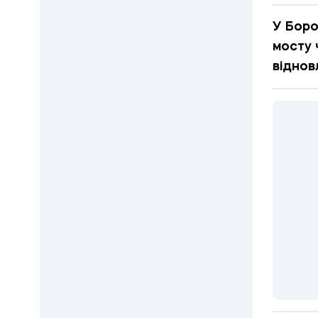
У Боро
мосту 
віднов