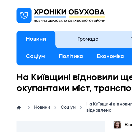
Новини
Громада
Соціум
Політика
Економіка
На Київщині відновили щ
окупантами міст, транспо
На Київщині віднови
Новини
Соціум
відновлено
17:
Єв