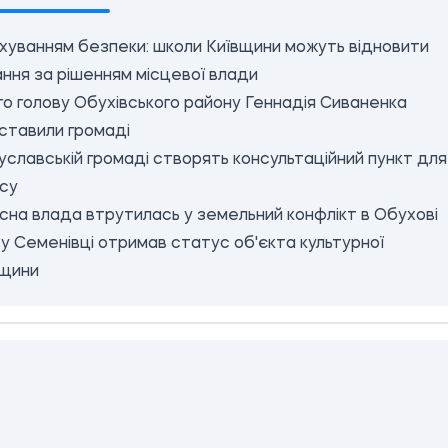
хуванням безпеки: школи Київщини можуть відновити
ння за рішенням місцевої влади
о голову Обухівського району Геннадія Сиваненка
ставили громаді
уславській громаді створять консультаційний пункт для
есу
на влада втрутилась у земельний конфлікт в Обухові
у Семенівці отримав статус об'єкта культурної
щини