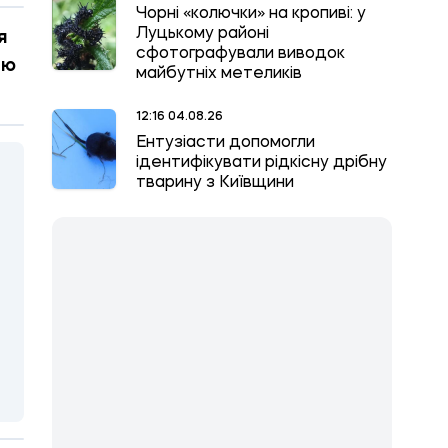
Чорні «колючки» на кропиві: у
Луцькому районі
я
сфотографували виводок
тю
майбутніх метеликів
12:16 04.08.26
Ентузіасти допомогли
ідентифікувати рідкісну дрібну
тварину з Київщини