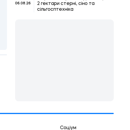
2 гектари стерні, сіно та
06.08.26
сільгосптехніка
Соціум