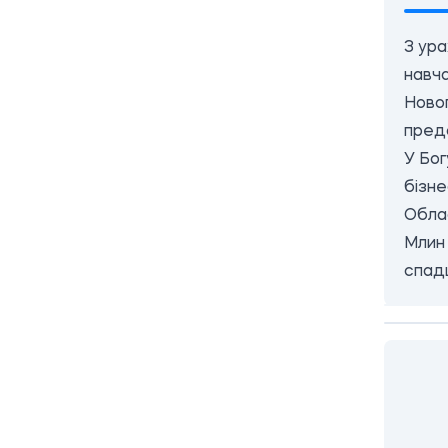
З ура
навча
Новог
пред
У Бог
бізн
Облас
Млин 
спад