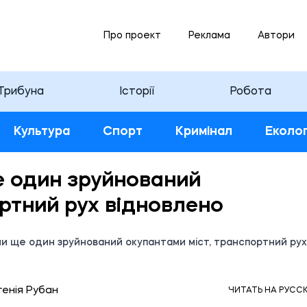
Про проект
Реклама
Автори
Трибуна
Історії
Робота
Культура
Спорт
Кримінал
Еколог
е один зруйнований
ртний рух відновлено
ли ще один зруйнований окупантами міст, транспортний рух
30 27.07.2023
генія Рубан
ЧИТАТЬ НА РУСС