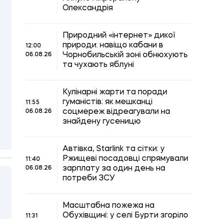
Олександрія
Природний «інтернет» дикої
природи: навіщо кабани в
12:00
Чорнобильській зоні обнюхують
06.08.26
та чухають яблуні
Кулінарні жарти та поради
гуманістів: як мешканці
11:55
соцмереж відреагували на
06.08.26
знайдену гусеницю
Автівка, Starlink та сітки: у
Ржищеві посадовці спрямували
11:40
зарплату за один день на
06.08.26
потреби ЗСУ
Масштабна пожежа на
Обухівщині: у селі Бурти згоріло
11:31