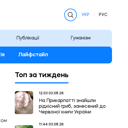
УКР
РУС
Публікації
Гуманізм
ія
Лайфстайл
Топ за тиждень
12:03 03.08.26
На Прикарпатті знайшли
рідкісний гриб, занесений до
Червоної книги України
КОМ
11:44 03.08.26