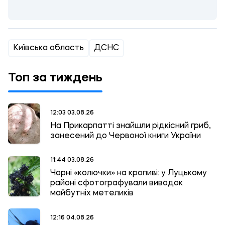
Київська область
ДСНС
Топ за тиждень
12:03 03.08.26
На Прикарпатті знайшли рідкісний гриб,
занесений до Червоної книги України
11:44 03.08.26
Чорні «колючки» на кропиві: у Луцькому
районі сфотографували виводок
майбутніх метеликів
12:16 04.08.26