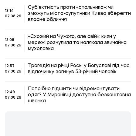
Суб'єктність проти «спальника»: чи
13:14
зможуть міста-супутники Києва зберегти
07.08.26
власне обличчя
«Схожий на Чужого, але свій»: киян у
13:08
мережі розчулила та налякала звичайна
07.08.26
мухоловка
Трагедія на річці Рось: у Богуславі під час
12:57
відпочинку загинув 53-річний чоловік
07.08.26
Потрібно підшити чи відремонтувати
12:49
одяг? У Миронівці доступна безкоштовна
07.08.26
швачка