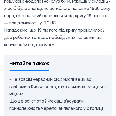
пошуково-водолазної служби м. Ржищів у складі 2-
х осіб було знайдено загиблого чоловіка 1960 року
народження, який провалився під кригу 19 лютого,
— повідомляють у ДСНС.
Нагадаємо, що
19 лютого
під кригу провалилось
два рибалки та двоє небайдужих чоловіків, які
кинулись їм на допомогу.
Читайте також
«Не зовсім червоний сік»: мисливець за
грибами з Києва розгадав таємницю місцевої
міцени
Що це за істота? Фахівці з'ясували
приналежність черепа, виявленого у столиці