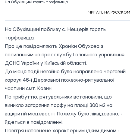
На Обухівщині горять торфовища
ЧИТАТЬ НА РУССКОМ
На Обухівщині поблизу с. Нещерів горять
торфовища.
Про це повідомляють Хроніки Обухова з
посиланням
на пресслужбу Головного управління
ДСНС України у Київській області.
До місця події негайно було направлено черговий
караул 46-ї Державної пожежно-рятувальної
частини смт. Козин.
По прибуттю, рятувальники встановили, що
виникло загоряння торфу на площі 300 м2 на
відкритій місцевості. Пожежу було ліквідовано, -
йдеться в повідомленні.
Повітря наповнене характерним їдким димом -