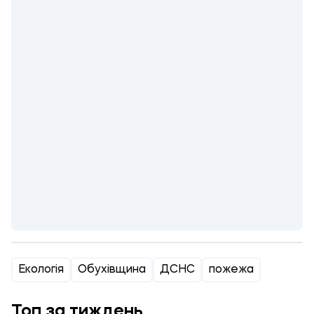
Екологія
Обухівщина
ДСНС
пожежа
Топ за тиждень