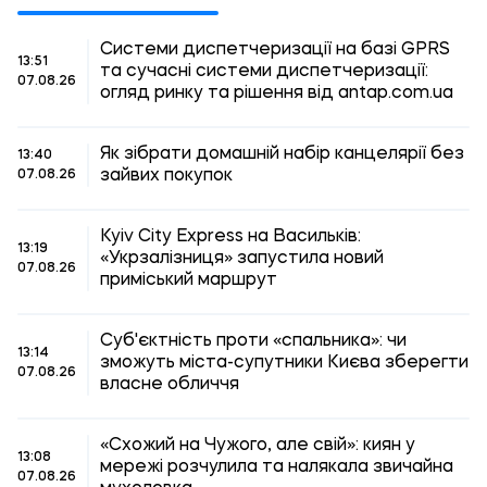
Системи диспетчеризації на базі GPRS
13:51
та сучасні системи диспетчеризації:
07.08.26
огляд ринку та рішення від antap.com.ua
Як зібрати домашній набір канцелярії без
13:40
зайвих покупок
07.08.26
Kyiv City Express на Васильків:
13:19
«Укрзалізниця» запустила новий
07.08.26
приміський маршрут
Суб'єктність проти «спальника»: чи
13:14
зможуть міста-супутники Києва зберегти
07.08.26
власне обличчя
«Схожий на Чужого, але свій»: киян у
13:08
мережі розчулила та налякала звичайна
07.08.26