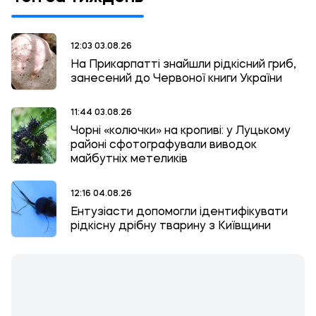
12:03 03.08.26
На Прикарпатті знайшли рідкісний гриб,
занесений до Червоної книги України
11:44 03.08.26
Чорні «колючки» на кропиві: у Луцькому
районі сфотографували виводок
майбутніх метеликів
12:16 04.08.26
Ентузіасти допомогли ідентифікувати
рідкісну дрібну тварину з Київщини