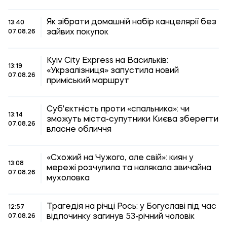
Як зібрати домашній набір канцелярії без
13:40
зайвих покупок
07.08.26
Kyiv City Express на Васильків:
13:19
«Укрзалізниця» запустила новий
07.08.26
приміський маршрут
Суб'єктність проти «спальника»: чи
13:14
зможуть міста-супутники Києва зберегти
07.08.26
власне обличчя
«Схожий на Чужого, але свій»: киян у
13:08
мережі розчулила та налякала звичайна
07.08.26
мухоловка
Трагедія на річці Рось: у Богуславі під час
12:57
відпочинку загинув 53-річний чоловік
07.08.26