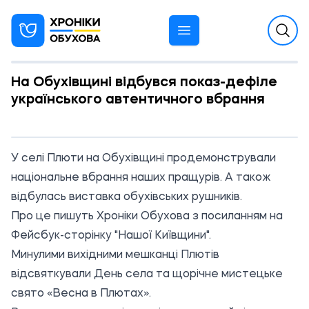
На Обухівщині відбувся показ-дефіле
українського автентичного вбрання
11:36 03.06.2021
У селі Плюти на Обухівщині продемонстрували
національне вбрання наших пращурів. А також
відбулась виставка обухівських рушників.
Про це пишуть Хроніки Обухова з посиланням на
Фейсбук-сторінку "Нашої Київщини".
Минулими вихідними мешканці Плютів
відсвяткували День села та щорічне мистецьке
свято «Весна в Плютах».