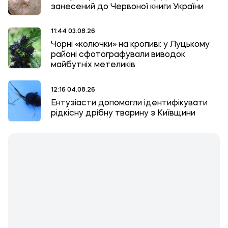
занесений до Червоної книги України
11:44 03.08.26
Чорні «колючки» на кропиві: у Луцькому
районі сфотографували виводок
майбутніх метеликів
12:16 04.08.26
Ентузіасти допомогли ідентифікувати
рідкісну дрібну тварину з Київщини