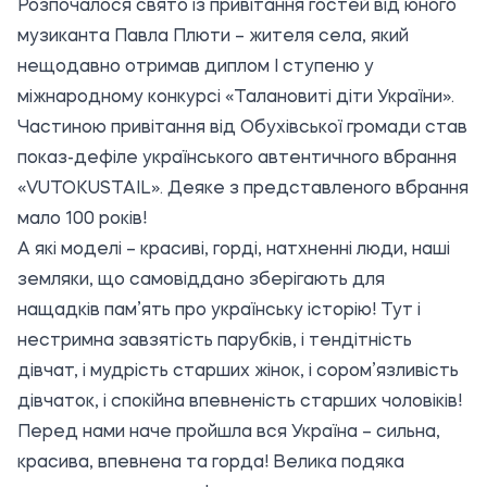
Розпочалося свято із привітання гостей від юного
музиканта Павла Плюти – жителя села, який
нещодавно отримав диплом I ступеню у
міжнародному конкурсі «Талановиті діти України».
Частиною привітання від Обухівської громади став
показ-дефіле українського автентичного вбрання
«VUTOKUSTAIL». Деяке з представленого вбрання
мало 100 років!
А які моделі – красиві, горді, натхненні люди, наші
земляки, що самовіддано зберігають для
нащадків пам’ять про українську історію! Тут і
нестримна завзятість парубків, і тендітність
дівчат, і мудрість старших жінок, і сором’язливість
дівчаток, і спокійна впевненість старших чоловіків!
Перед нами наче пройшла вся Україна – сильна,
красива, впевнена та горда! Велика подяка