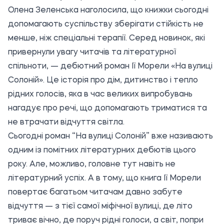
Олена Зеленська наголосила, що книжки сьогодні
допомагають суспільству зберігати стійкість не
менше, ніж спеціальні терапії. Серед новинок, які
привернули увагу читачів та літературної
спільноти, — дебютний роман Ії Морели «На вулиці
Солоній». Це історія про дім, дитинство і тепло
рідних голосів, яка в час великих випробувань
нагадує про речі, що допомагають триматися та
не втрачати відчуття світла.
Сьогодні роман “На вулиці Солоній” вже називають
одним із помітних літературних дебютів цього
року. Але, можливо, головне тут навіть не
літературний успіх. А в тому, що книга Ії Морели
повертає багатьом читачам давно забуте
відчуття — з тієї самої міфічної вулиці, де літо
триває вічно, де поруч рідні голоси, а світ, попри