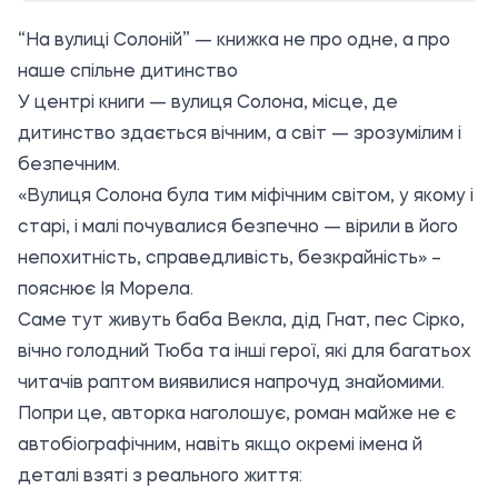
“На вулиці Солоній” — книжка не про одне, а про
наше спільне дитинство
У центрі книги — вулиця Солона, місце, де
дитинство здається вічним, а світ — зрозумілим і
безпечним.
«Вулиця Солона була тим міфічним світом, у якому і
старі, і малі почувалися безпечно — вірили в його
непохитність, справедливість, безкрайність» –
пояснює Ія Морела.
Саме тут живуть баба Векла, дід Гнат, пес Сірко,
вічно голодний Тюба та інші герої, які для багатьох
читачів раптом виявилися напрочуд знайомими.
Попри це, авторка
наголошує
, роман майже не є
автобіографічним, навіть якщо окремі імена й
деталі взяті з реального життя: