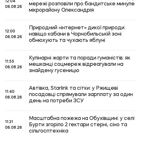
12:04
мережі розповіли про бандитське минуле
06.08.26
мікрорайону Олександрія
Природний «інтернет» дикої природи:
12:00
навіщо кабани в Чорнобильській зоні
06.08.26
обнюхують та чухають яблуні
Кулінарні жарти та поради гуманістів: як
11:55
мешканці соцмереж відреагували на
06.08.26
знайдену гусеницю
Автівка, Starlink та сітки: у Ржищеві
11:40
посадовці спрямували зарплату за один
06.08.26
день на потреби ЗСУ
Масштабна пожежа на Обухівщині: у селі
11:31
Бурти згоріло 2 гектари стерні, сіно та
06.08.26
сільгосптехніка