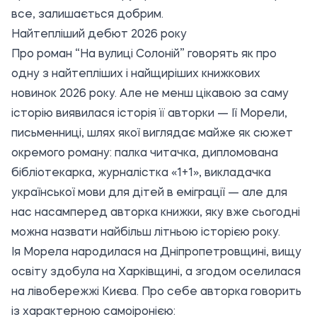
все, залишається добрим.
Найтепліший дебют 2026 року
Про роман “На вулиці Солоній” говорять як про
одну з найтепліших і найщиріших книжкових
новинок 2026 року. Але не менш цікавою за саму
історію виявилася історія її авторки — Ії Морели,
письменниці, шлях якої виглядає майже як сюжет
окремого роману: палка читачка, дипломована
бібліотекарка, журналістка «1+1», викладачка
української мови для дітей в еміграції — але для
нас насамперед авторка книжки, яку вже сьогодні
можна назвати найбільш літньою історією року.
Ія Морела народилася на Дніпропетровщині, вищу
освіту здобула на Харківщині, а згодом оселилася
на лівобережжі Києва. Про себе авторка говорить
із характерною самоіронією: