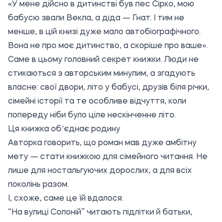
«У мене дійсно в дитинстві був пес Сірко, мою
бабусю звали Векла, а діда — Гнат. І тим не
менше, в цій книзі дуже мало автобіографічного.
Вона не про моє дитинство, а скоріше про ваше».
Саме в цьому головний секрет книжки. Люди не
стикаються з авторським минулим, а згадують
власне: свої двори, літо у бабусі, друзів біля річки,
сімейні історії та те особливе відчуття, коли
попереду ніби було ціле нескінченне літо.
Ця книжка обʼєднає родину
Авторка говорить, що роман мав дуже амбітну
мету — стати книжкою для сімейного читання. Не
лише для ностальгуючих дорослих, а для всіх
поколінь разом.
І, схоже, саме це їй вдалося.
“
На вулиці Солоній
” читають підлітки й батьки,