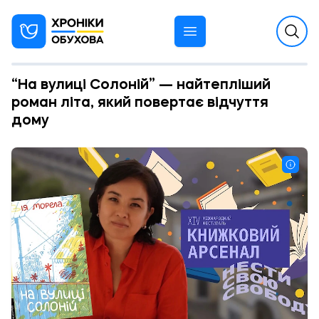
“На вулиці Солоній” — найтепліший
роман літа, який повертає відчуття
дому