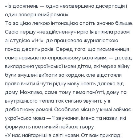
«Із досягнень — одна незавершена дисертація і
один завершений роман».
Та за цією легкою інтонацією стоїть значно більше.
Свою першу «нездійсненну» мрію Ія втілила разом
зі студією «1+1», де працювала журналісткою
понад десять років. Серед того, що письменниця
сама називає по-справжньому важливим, — досвід
викладання української мови дітям, які через війну
були змушені виїхати за кордон, але відстояли
право вчити й чути рідну мову навіть далеко від
дому. Можливо, саме тому тема пам’яті, дому та
внутрішнього тепла так сильно звучить у її
дебютному романі. Особливе місце у книзі займає
українська мова — її звучання, імена та назви, які
формують поетичний пейзаж твору.
«У нас найгарніші в світі назви. От вам приклад: