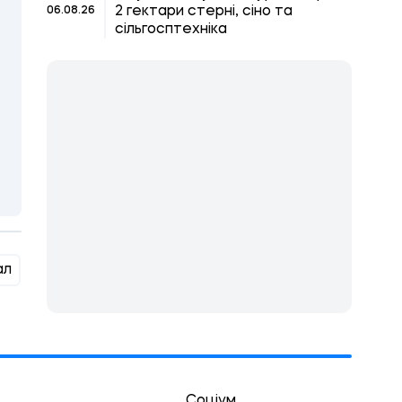
2 гектари стерні, сіно та
06.08.26
сільгосптехніка
ал
Соціум