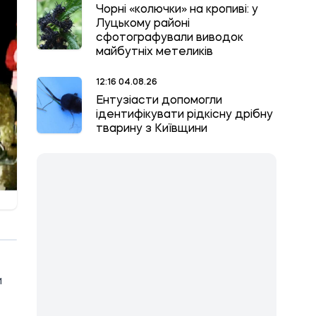
Чорні «колючки» на кропиві: у
Луцькому районі
сфотографували виводок
майбутніх метеликів
12:16 04.08.26
Ентузіасти допомогли
ідентифікувати рідкісну дрібну
тварину з Київщини
и