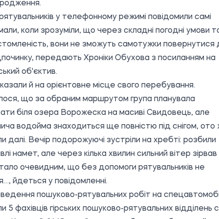
ародження.
рятувальників у телефонному режимі повідомили самі
али, коли зрозуміли, що через складні погодні умови т
стомленість, вони не зможуть самотужки повернутися 
дпочинку, передають Хроніки Обухова з
посиланням
на
ький об'єктив.
казали й на орієнтовне місце свого перебування.
лося, що за обраним маршрутом група планувала
ати біля озера Ворожеска на масиві Свидовець, але
ича водойма знаходиться ще повністю під снігом, ото 
и далі. Вечір подорожуючі зустріли на хребті: розбили
івлі намет, але через кілька хвилин сильний вітер зірвав
стало очевидним, що без допомоги рятувальників не
​​​​​​, йдеться у повідомленні.
ведення пошуково-рятувальних робіт на спецавтомобі
и 5 фахівців гірських пошуково-рятувальних відділень 