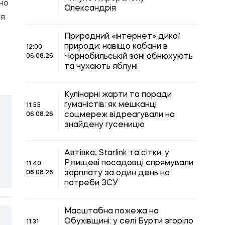
ено
Олександрія
ня
Природний «інтернет» дикої
природи: навіщо кабани в
12:00
Чорнобильській зоні обнюхують
06.08.26
та чухають яблуні
Кулінарні жарти та поради
гуманістів: як мешканці
11:55
соцмереж відреагували на
06.08.26
знайдену гусеницю
Автівка, Starlink та сітки: у
Ржищеві посадовці спрямували
11:40
зарплату за один день на
06.08.26
потреби ЗСУ
Масштабна пожежа на
Обухівщині: у селі Бурти згоріло
11:31