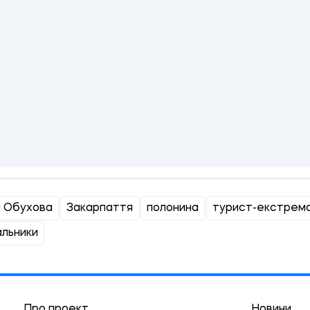
и Обухова
Закарпаття
полонина
турист-екстрем
альники
Про проект
Новини