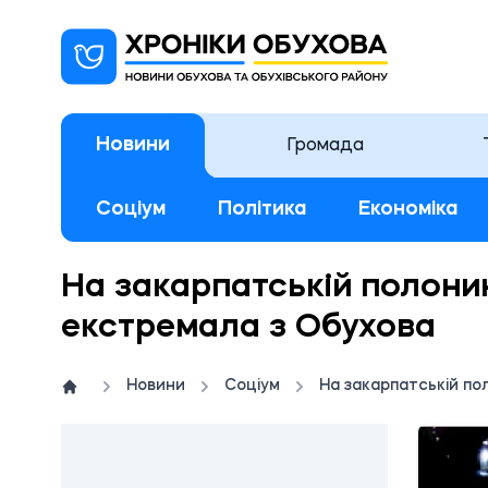
Новини
Громада
Соціум
Політика
Економіка
На закарпатській полонин
екстремала з Обухова
Новини
Соціум
На закарпатській по