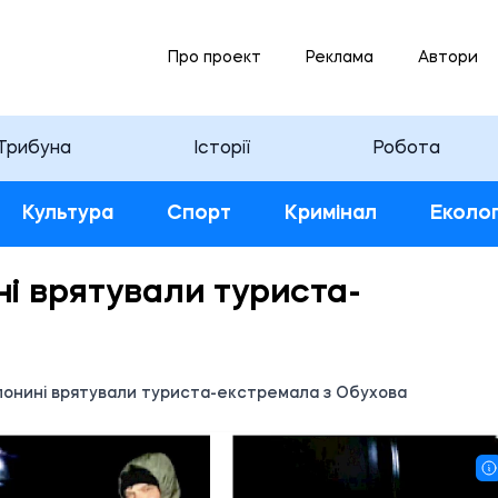
Про проект
Реклама
Автори
Трибуна
Історії
Робота
Культура
Спорт
Кримінал
Еколог
і врятували туриста-
лонині врятували туриста-екстремала з Обухова