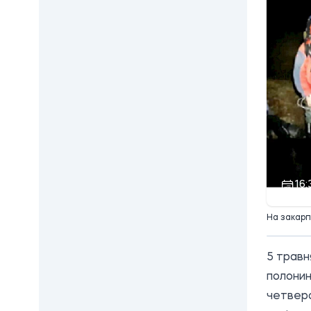
16:
На закарп
5 травн
полонин
четверо