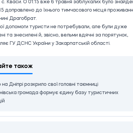
а с. Кваси. О 01:15 вже 6 травня заблукалих було знайд
:15 доправлено до їхнього тимчасового місця проживан
нині Драгобрат.
ї допомоги туристи не потребували, але були дуже
ні та знесилені й, звісно, вельми вдячні за порятунок,
ляє ГУ ДСНС України у Закарпатській області.
айте також
 на Дніпрі розкрило свої головні таємниці
нівська громада формує єдину базу туристичних
ій