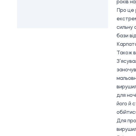
років н
Про це 
екстрем
сильну 
бази ві
Карпатс
Також в
З’ясува
заночув
мальовн
вирушил
для ноч
його й 
обійтися…
Для про
вирушил