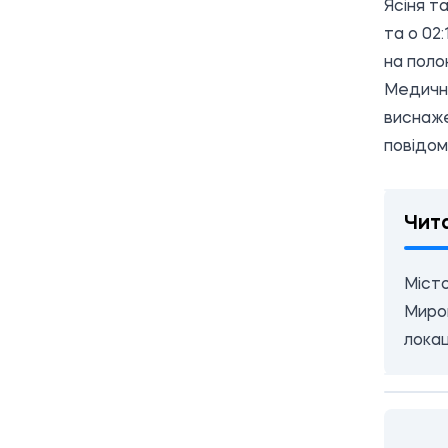
Ясіня т
та о 02
на поло
Медично
виснаже
повідом
Чит
Місто
Миро
локац