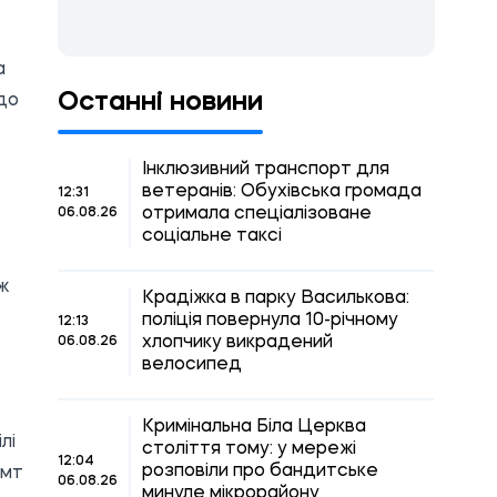
а
Останні новини
до
Інклюзивний транспорт для
ветеранів: Обухівська громада
12:31
отримала спеціалізоване
06.08.26
соціальне таксі
ж
Крадіжка в парку Василькова:
поліція повернула 10-річному
12:13
хлопчику викрадений
06.08.26
велосипед
Кримінальна Біла Церква
лі
століття тому: у мережі
12:04
розповіли про бандитське
смт
06.08.26
минуле мікрорайону