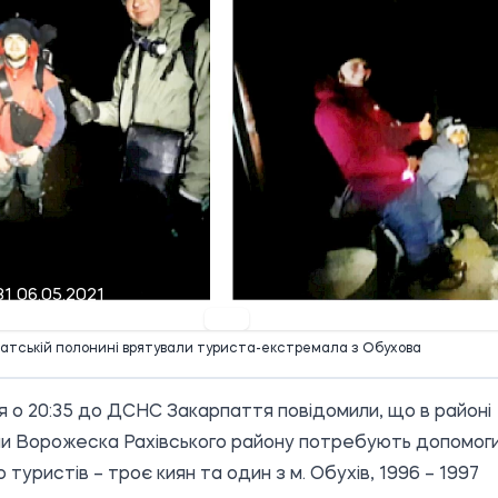
31 06.05.2021
атській полонині врятували туриста-екстремала з Обухова
я о 20:35 до ДСНС Закарпаття повідомили, що в районі
и Ворожеска Рахівського району потребують допомог
 туристів – троє киян та один з м. Обухів, 1996 – 1997