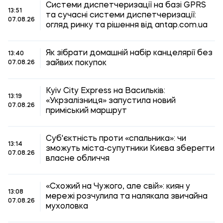
Системи диспетчеризації на базі GPRS
13:51
та сучасні системи диспетчеризації:
07.08.26
огляд ринку та рішення від antap.com.ua
Як зібрати домашній набір канцелярії без
13:40
зайвих покупок
07.08.26
Kyiv City Express на Васильків:
13:19
«Укрзалізниця» запустила новий
07.08.26
приміський маршрут
Суб'єктність проти «спальника»: чи
13:14
зможуть міста-супутники Києва зберегти
07.08.26
власне обличчя
«Схожий на Чужого, але свій»: киян у
13:08
мережі розчулила та налякала звичайна
07.08.26
мухоловка