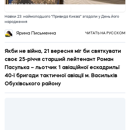
11:00 23.09.2024
Навіки 23: наймолодшого "Привида Києва" згадали у День його
народження
Ярина Письменна
ЧИТАТЬ НА РУССКОМ
Якби не війна, 21 вересня міг би святкувати
своє 25-річчя старший лейтенант Роман
Пасулька – льотчик 1 авіаційної ескадрильї
40-ї бригади тактичної авіації м. Васильків
Обухівського району