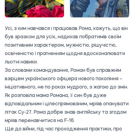
Усі, з ким навчався і працював Рома, кажуть, що він
був зразком для усіх, надихав побратимів своїм
позитивним характером, мужністю, рішучістю,
освіченістю і прагненням щодня вдосконалювати
льотні навики.
За словами командування, Роман був справжнім
взірцем українського офіцера нового покоління –
ініціативного, не по роках мудрого, з жагою до змін.
Як розповіла мама Романа, її син був дуже
відповідальним і цілеспрямованим, мріяв опанувати
літак Су-27. Рома добре знав англійську та згодом
мріяв перенавчитися на F-16.
Ще до війни, під час проходження практики, про