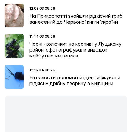
12:03 03.08.26
На Прикарпатті знайшли рідкісний гриб,
занесений до Червоної книги України
11:44 03.08.26
Чорні «колючки» на кропиві: у Луцькому
районі сфотографували виводок
майбутніх метеликів
12:16 04.08.26
Ентузіасти допомогли ідентифікувати
рідкісну дрібну тварину з Київщини