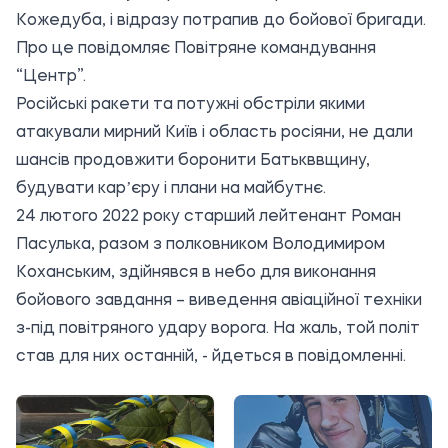
Кожедуба, і відразу потрапив до бойової бригади.
Про це повідомляє Повітряне командування
“
Центр
”.
Російські ракети та потужні обстріли якими
атакували мирний Київ і область росіяни, не дали
шансів продовжити боронити Батькввщину,
будувати карʼєру і плани на майбутнє.
24 лютого 2022 року старший лейтенант Роман
Пасулька, разом з полковником Володимиром
Коханським, здійнявся в небо для виконання
бойового завдання – виведення авіаційної техніки
з-під повітряного удару ворога. На жаль, той політ
став для них останній, - йдеться в повідомленні.