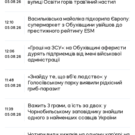
вулиці Освіти горів трав'яний настил
05.08.26
Васильківська майоліка підкорила Європу:
12:10
супермаркет з Обухівщини увійшов до
05.08.26
престижного рейтингу ESM
«Гроші на ЗСУ»: на Обухівщині аферисти
12:06
дурять підприємців від імені військової
05.08.26
адміністрації
«Знайду те, що вб'є людство»: у
11:48
Голосіївському парку виявили рідкісний
05.08.26
гриб-паразит
Важить 3 грами, а їсть за двох: у
11:39
Чорнобильському заповіднику знайшли
05.08.26
одного з найменших ссавців України