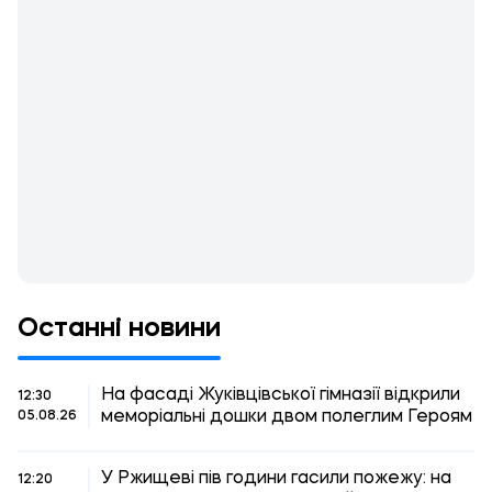
Останні новини
На фасаді Жуківцівської гімназії відкрили
12:30
меморіальні дошки двом полеглим Героям
05.08.26
У Ржищеві пів години гасили пожежу: на
12:20