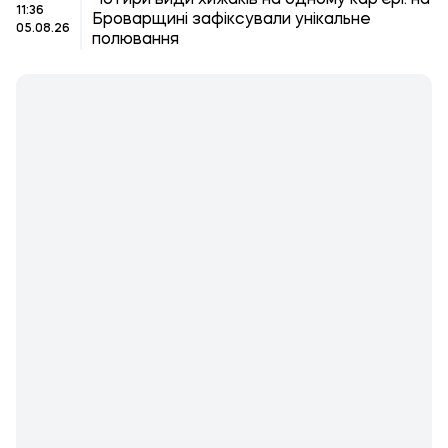
Чотири види хижаків на одному кар'єрі: на
11:36
Броварщині зафіксували унікальне
05.08.26
полювання