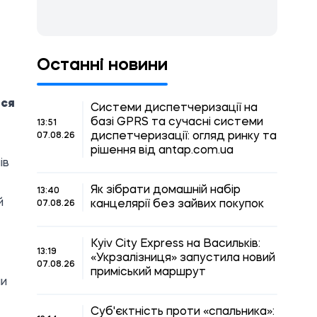
Останні новини
ися
Системи диспетчеризації на
базі GPRS та сучасні системи
13:51
диспетчеризації: огляд ринку та
07.08.26
рішення від antap.com.ua
ів
Як зібрати домашній набір
13:40
й
канцелярії без зайвих покупок
07.08.26
Kyiv City Express на Васильків:
13:19
«Укрзалізниця» запустила новий
07.08.26
приміський маршрут
ни
Суб'єктність проти «спальника»: