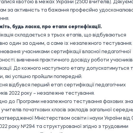
алися квотою в межах України (2500 вчителів). Дякуєм
ам за активність та бажання професійно удосконалюв
ння.
жіть, будь ласка, про етапи сертифікації.
кація складається з трьох етапів, що відбуваються
вно один за одним, а саме із: незалежного тестування;
нювання учасниками сертифікації власної педагогічної
ності; вивчення практичного досвіду роботи учасників
кації. До кожного наступного етапу допускатимуться т
и, які успішно пройшли попередній.
сня відбувся перший етап сертифікації педагогічних
иків 2022 року – незалежне тестування.
дно до Програми незалежного тестування фахових зна
ь учителів початкових класів закладів загальної середн
 затвердженої Міністерством освіти і науки України від 
2022 року №294 та структурованої згідно з трудовими