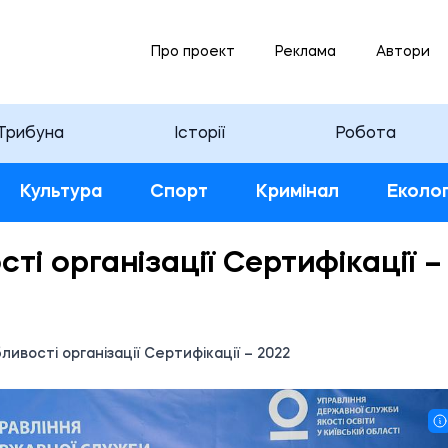
Про проект
Реклама
Автори
Трибуна
Історії
Робота
Культура
Спорт
Кримінал
Еколог
ті організації Сертифікації –
ливості організації Сертифікації – 2022