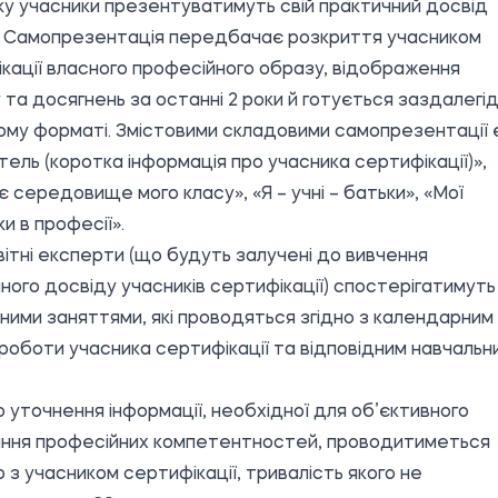
у учасники презентуватимуть свій практичний досвід
. Самопрезентація передбачає розкриття учасником
кації власного професійного образу, відображення
 та досягнень за останні 2 роки й готується заздалегід
ому форматі. Змістовими складовими самопрезентації є
итель (коротка інформація про учасника сертифікації)»,
є середовище мого класу», «Я – учні – батьки», «Мої
и в професії».
вітні експерти (що будуть залучені до вивчення
ного досвіду учасників сертифікації) спостерігатимуть
ними заняттями, які проводяться згідно з календарним
роботи учасника сертифікації та відповідним навчальн
 уточнення інформації, необхідної для об’єктивного
ання професійних компетентностей, проводитиметься
ю з учасником сертифікації, тривалість якого не