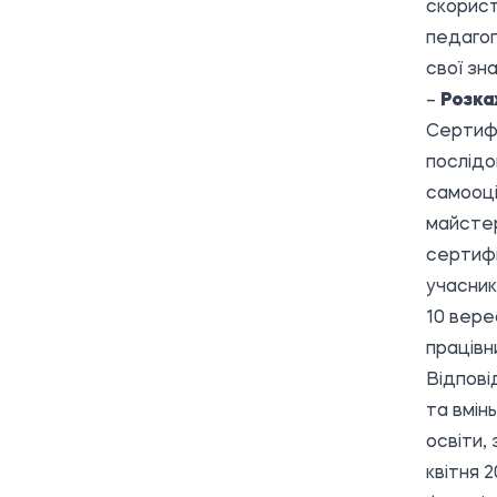
скорист
педагог
свої зна
–
Розка
Сертифі
послідо
самооці
майстер
сертифі
учасник
10 вере
працівн
Відпові
та вмін
освіти,
квітня 