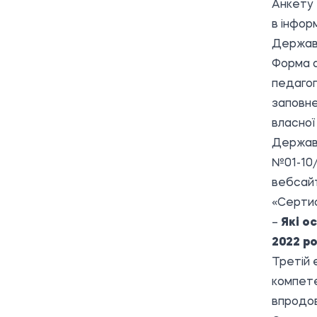
Анкету 
в інфор
Державн
Форма а
педагог
заповне
власної
Державн
№01-10/
вебсайт
«Сертиф
–
Які о
2022 ро
Третій 
компете
впродов