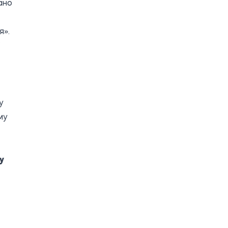
ано
я».
у
му
у