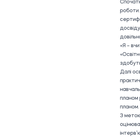
Спочатк
роботи
сертифі
досвіду
довільн
«Я – вч
«Освітн
здобутк
Далі ос
практич
навчаль
планом 
планом.
З метою
оцінюв
інтерв’