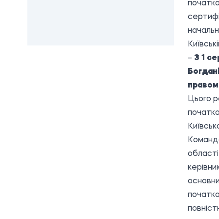
початко
сертифік
начальн
Київськ
–
З 1 с
Богдані
правом 
Цього р
початко
Київсько
Команда
області
керівни
основни
початко
повніст