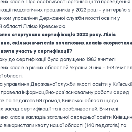
вих класів. Про особливості організації та проведення
ації педагогічних працівників у 2022 році – у інтерв’ю з
иком управління Державної служби якості освіти у
ій області Лілією Кревською.
ерпня стартувала сертифікація 2022 року. Ліліє
вно, скільки вчителів початкових класів скористал
взяти участь у сертифікації?
оку до сертифікації було допущено 1983 вчителі
вих класів з різних областей України. З них – 168 вчител
ї області.
 управління Державної служби якості освіти у Київські
 провела інформаційно-роз’яснювальну роботи серед
ків та педагогів 69 громад Київської області щодо
х засад сертифікації та її особливостей. Вчителі
вих класів закладів загальної середньої освіти Київщи
ю використали квоту нашої області (140 педагогів) та