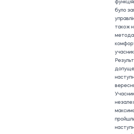
функція
було за
управлі
також н
методах
комфорт
учасник
Результ
допущен
наступн
вересня
Учасник
незалеж
максима
пройшли
наступн