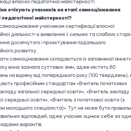
кації власної педагогічної майстерності.
міни очікують учасників на етапі самооцінювання
 педагогічної майстерності?
амооцінювання учасником сертифікації власної
йної діяльності є виявлення її сильних та слабких сторін
ння досягнутого і проєктування подальшого
йного розвитку.
ати самооцінювання складаються із заповненої анкети
оку вона зазнала суттєвих змін, адже містить 60
нь на відміну від попереднього року (100 тверджень), я
дають професійним стандартам «Вчитель початкових
закладу загальної середньої освіти», «Вчитель закладу
ої середньої освіти», «Вчитель з початкової освіти (з
м молодшого спеціаліста)». Тут не може бути правиль
авильних відповідей, адже учасник оцінює себе за од
 наданих варіантів.