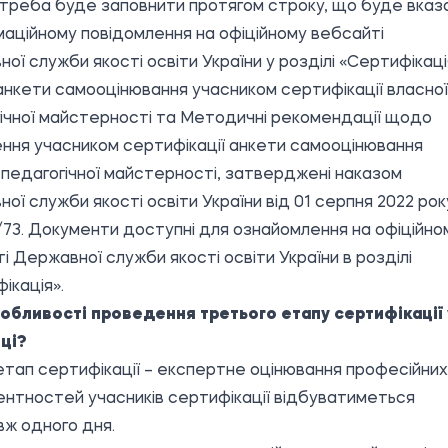
треба буде заповнити протягом строку, що буде вказ
маційному повідомлення на офіційному вебсайті
ої служби якості освіти України у розділі «Сертифікаці
нкети самооцінювання учасником сертифікації власної
ічної майстерності та Методичні рекомендації щодо
ння учасником сертифікації анкети самооцінювання
 педагогічної майстерності, затверджені наказом
ої служби якості освіти України від 01 серпня 2022 рок
73. Документи доступні для ознайомлення на офіційно
і Державної служби якості освіти України в розділі
ікація».
собливості проведення третього етапу сертифікації 
ці?
етап сертифікації – експертне оцінювання професійних
нтностей учасників сертифікації відбуватиметься
ж одного дня.