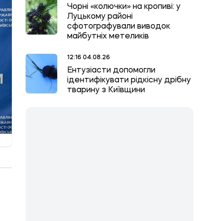
Чорні «колючки» на кропиві: у
Луцькому районі
сфотографували виводок
майбутніх метеликів
12:16 04.08.26
Ентузіасти допомогли
ідентифікувати рідкісну дрібну
тварину з Київщини