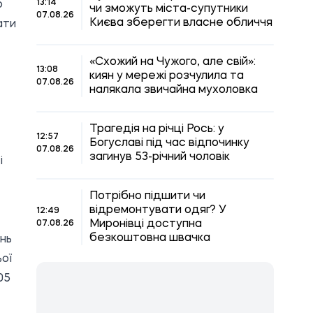
13:14
о
чи зможуть міста-супутники
07.08.26
Києва зберегти власне обличчя
ати
«Схожий на Чужого, але свій»:
13:08
киян у мережі розчулила та
07.08.26
налякала звичайна мухоловка
Трагедія на річці Рось: у
12:57
Богуславі під час відпочинку
07.08.26
загинув 53-річний чоловік
і
Потрібно підшити чи
відремонтувати одяг? У
12:49
Миронівці доступна
07.08.26
безкоштовна швачка
нь
ьої
05