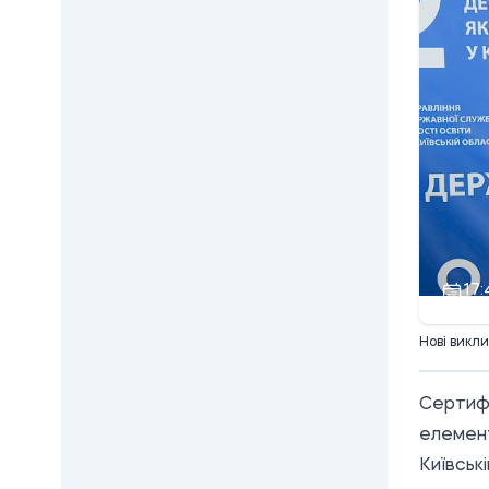
17:
Нові викл
Сертифі
елемент
Київськ