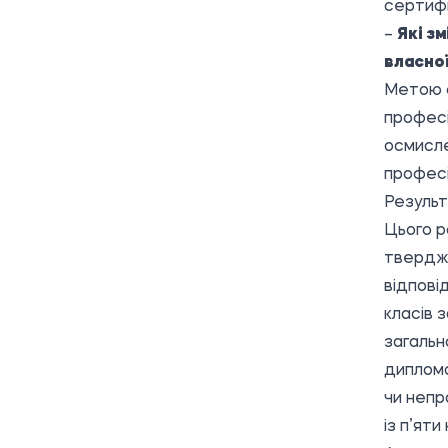
сертифі
–
Які з
власної
Метою с
професі
осмисле
професі
Результ
Цього р
твердже
відпові
класів 
загальн
дипломо
чи непр
із п’яти